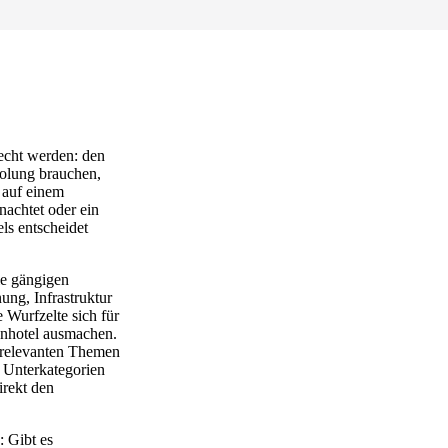
recht werden: den
holung brauchen,
 auf einem
nachtet oder ein
ls entscheidet
le gängigen
ung, Infrastruktur
 Wurfzelte sich für
ienhotel ausmachen.
srelevanten Themen
 Unterkategorien
irekt den
: Gibt es