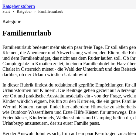
Ratgeber stöbern
Start
›
Ratgeber
›
Familienurlaub
Kategorie
Familienurlaub
Familienurlaub bedeutet mehr als ein paar freie Tage. Er soll allen ge
Kleinen, die Abenteuer und Abwechslung wollen, den Eltern, die Er
und dem Familienbudget, das nicht aus dem Ruder laufen soll. Ob ihr
Campingplatz in Kroatien zeltet, in einem Familienhotel im Harz über
Chalet in Österreich mietet - die Wahl der Unterkunft und des Reisezie
darüber, ob der Urlaub wirklich Urlaub wird.
In dieser Rubrik findest du redaktionell geprüfte Empfehlungen für al
Urlaubsformen mit Kindern. Die Beiträge gehen gezielt auf Alterseign
vor Ort und praktische Ausstattungsdetails ein - von der Frage, welche
Kinder wirklich eignen, bis hin zu den Kriterien, die ein gutes Famil
Wer mit Kindern campt, findet hier außerdem Hinweise zu sicherheit
wie Outdoor-Wasserfiltern und Erste-Hilfe-Kästen für unterwegs. Die
Ferienhäuser, Kinderhotels, Wellnesshotels und Camping helfen dir, d
Urlaubstyp anzusteuern, der zu eurer Familie passt.
Bei der Auswahl lohnt es sich, früh auf ein paar Kernfragen zu achten