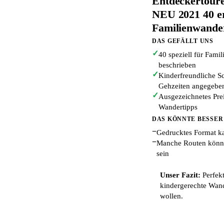
Entdeckertoure
NEU 2021 40 er
Familienwander
DAS GEFÄLLT UNS
✓
40 speziell für Fami
beschrieben
✓
Kinderfreundliche Sc
Gehzeiten angegebe
✓
Ausgezeichnetes Prei
Wandertipps
DAS KÖNNTE BESSER
−
Gedrucktes Format ka
−
Manche Routen könne
sein
Unser Fazit:
Perfekt
kindergerechte Wan
wollen.