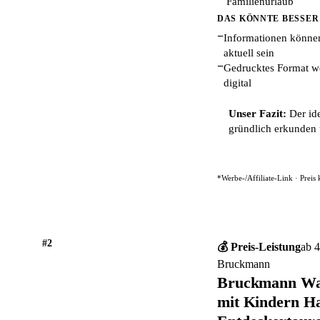
Familienurlaub
DAS KÖNNTE BESSER
−
Informationen können
aktuell sein
−
Gedrucktes Format we
digital
Unser Fazit:
Der ide
gründlich erkunden 
*Werbe-/Affiliate-Link · Preis
#2
💰 Preis-Leistung
ab 4
Bruckmann
Bruckmann Wa
mit Kindern Ha