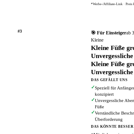
*Werbe-/Affiliate-Link · Preis
#3
🎯 Für Einsteiger
ab 
Kleine
Kleine Füße gr
Unvergessliche
Kleine Füße gr
Unvergessliche
DAS GEFÄLLT UNS
✓
Speziell für Anfäng
konzipiert
✓
Unvergessliche Abent
Füße
✓
Verständliche Besc
Überforderung
DAS KÖNNTE BESSER
−