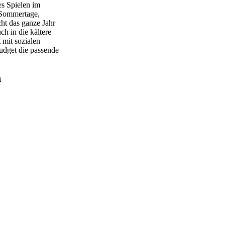
es Spielen im
e Sommertage,
ht das ganze Jahr
h in die kältere
 mit sozialen
Budget die passende
n