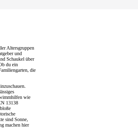
ller Altersgruppen
Ratgeber und
und Schaukel über
Ob du ein
amiliengarten, die
hinzuschauen.
lässiges
hwimmhilfen wie
 EN 13138
 bloße
torische
te sind Sonne,
ung machen hier