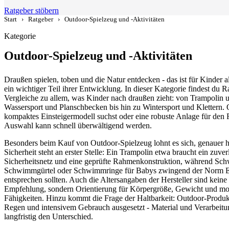
Ratgeber stöbern
Start
›
Ratgeber
›
Outdoor-Spielzeug und -Aktivitäten
Kategorie
Outdoor-Spielzeug und -Aktivitäten
Draußen spielen, toben und die Natur entdecken - das ist für Kinder a
ein wichtiger Teil ihrer Entwicklung. In dieser Kategorie findest du 
Vergleiche zu allem, was Kinder nach draußen zieht: von Trampolin 
Wassersport und Planschbecken bis hin zu Wintersport und Klettern. 
kompaktes Einsteigermodell suchst oder eine robuste Anlage für den F
Auswahl kann schnell überwältigend werden.
Besonders beim Kauf von Outdoor-Spielzeug lohnt es sich, genauer 
Sicherheit steht an erster Stelle: Ein Trampolin etwa braucht ein zuver
Sicherheitsnetz und eine geprüfte Rahmenkonstruktion, während Sc
Schwimmgürtel oder Schwimmringe für Babys zwingend der Norm
entsprechen sollten. Auch die Altersangaben der Hersteller sind keine
Empfehlung, sondern Orientierung für Körpergröße, Gewicht und mo
Fähigkeiten. Hinzu kommt die Frage der Haltbarkeit: Outdoor-Produk
Regen und intensivem Gebrauch ausgesetzt - Material und Verarbeit
langfristig den Unterschied.