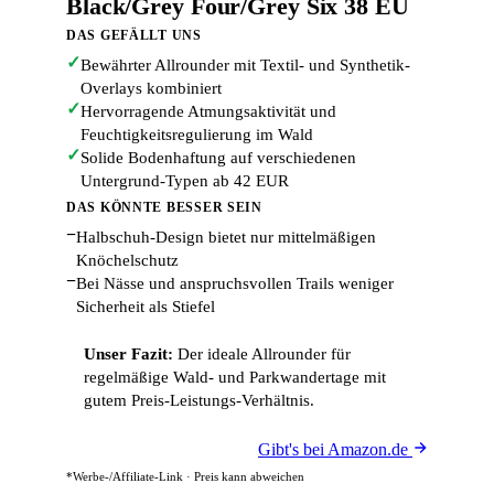
Black/Grey Four/Grey Six 38 EU
DAS GEFÄLLT UNS
✓
Bewährter Allrounder mit Textil- und Synthetik-
Overlays kombiniert
✓
Hervorragende Atmungsaktivität und
Feuchtigkeitsregulierung im Wald
✓
Solide Bodenhaftung auf verschiedenen
Untergrund-Typen ab 42 EUR
DAS KÖNNTE BESSER SEIN
−
Halbschuh-Design bietet nur mittelmäßigen
Knöchelschutz
−
Bei Nässe und anspruchsvollen Trails weniger
Sicherheit als Stiefel
Unser Fazit:
Der ideale Allrounder für
regelmäßige Wald- und Parkwandertage mit
gutem Preis-Leistungs-Verhältnis.
Gibt's bei Amazon.de
*Werbe-/Affiliate-Link · Preis kann abweichen