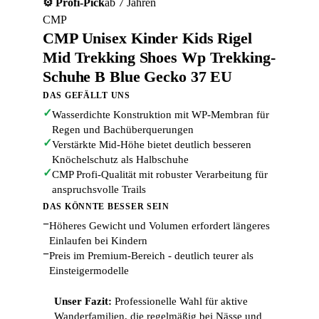
⚙️ Profi-Pick
ab 7 Jahren
CMP
CMP Unisex Kinder Kids Rigel
Mid Trekking Shoes Wp Trekking-
Schuhe B Blue Gecko 37 EU
DAS GEFÄLLT UNS
✓
Wasserdichte Konstruktion mit WP-Membran für
Regen und Bachüberquerungen
✓
Verstärkte Mid-Höhe bietet deutlich besseren
Knöchelschutz als Halbschuhe
✓
CMP Profi-Qualität mit robuster Verarbeitung für
anspruchsvolle Trails
DAS KÖNNTE BESSER SEIN
−
Höheres Gewicht und Volumen erfordert längeres
Einlaufen bei Kindern
−
Preis im Premium-Bereich - deutlich teurer als
Einsteigermodelle
Unser Fazit:
Professionelle Wahl für aktive
Wanderfamilien, die regelmäßig bei Nässe und