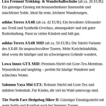
Lico Fremont Trekking- & Wanderhalbschuhe
(ab ca. 26 EUR):
Ein günstiger Einstieg mit herausnehmbarer Innensohle und
rutschfester Sohle. Ideal für erste, leichtere Wanderungen.
adidas Terrex AX4R
(ab ca. 42 EUR): Ein bewährter Allrounder
aus Textil und Synthetik-Overlays, atmungsaktiv und mit guter
Bodenhaftung. Passt zu vielen Kindern und hält gut.
adidas Terrex AX4R MID
(ab ca. 50 EUR): Die Stiefel-Variante
des AX4R für anspruchsvollere Touren. Mehr Knöchelstabilität,
ideal wenn ihr häufiger und im schwierigeren Gelände wandert.
Lowa Innox GTX MID
: Premium-Stiefel mit Gore-Tex-Membran.
Wasserdicht und langlebig – perfekt für häufige Wanderer und
schlechtes Wetter.
Salomon Vaya Mid GTX
: Robuste Stiefel mit Gore-Tex und
stabilem Seitenhalt. Für Kinder, die viel im Wald unterwegs sind.
The North Face Hedgehog Hiker II
: Günstiger Einstiegsstiefel mit
guter Sohle und Komfort auch bei längeren Touren.