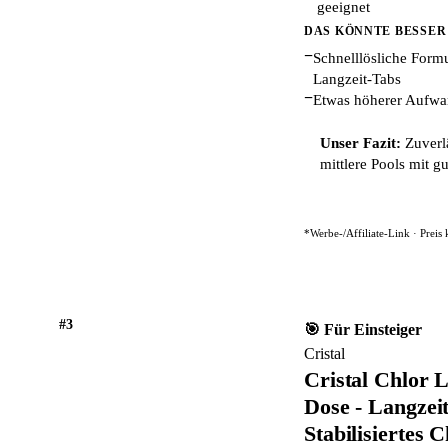
geeignet
DAS KÖNNTE BESSER
−
Schnelllösliche Formu
Langzeit-Tabs
−
Etwas höherer Aufwa
Unser Fazit:
Zuverlä
mittlere Pools mit g
*Werbe-/Affiliate-Link · Preis
#3
🎯 Für Einsteiger
Cristal
Cristal Chlor L
Dose - Langzeit
Stabilisiertes C