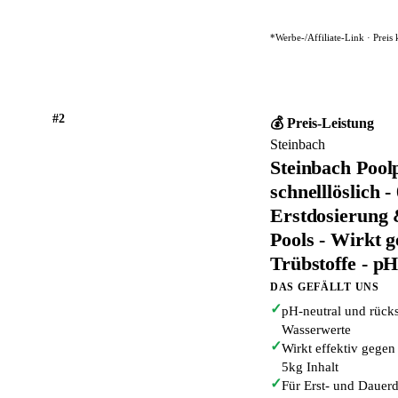
*Werbe-/Affiliate-Link · Preis
#2
💰 Preis-Leistung
Steinbach
Steinbach Poolp
schnelllöslich 
Erstdosierung 
Pools - Wirkt 
Trübstoffe - pH
DAS GEFÄLLT UNS
✓
pH-neutral und rücks
Wasserwerte
✓
Wirkt effektiv gegen
5kg Inhalt
✓
Für Erst- und Dauerd