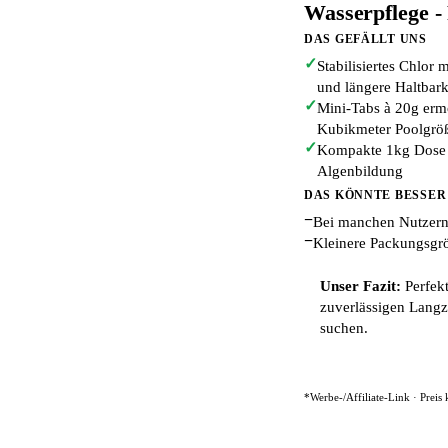
Wasserpflege -
DAS GEFÄLLT UNS
✓
Stabilisiertes Chlor 
und längere Haltbark
✓
Mini-Tabs à 20g erm
Kubikmeter Poolgrö
✓
Kompakte 1kg Dose m
Algenbildung
DAS KÖNNTE BESSER
−
Bei manchen Nutzern l
−
Kleinere Packungsgr
Unser Fazit:
Perfekt
zuverlässigen Langz
suchen.
*Werbe-/Affiliate-Link · Preis