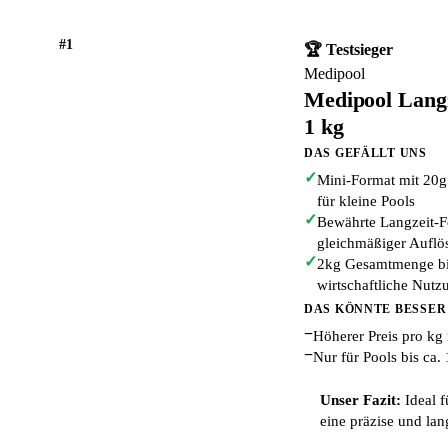
#1
🏆 Testsieger
Medipool
Medipool Lang
1 kg
DAS GEFÄLLT UNS
✓
Mini-Format mit 20g 
für kleine Pools
✓
Bewährte Langzeit-F
gleichmäßiger Auflö
✓
2kg Gesamtmenge bie
wirtschaftliche Nutz
DAS KÖNNTE BESSER
−
Höherer Preis pro kg
−
Nur für Pools bis ca. 
Unser Fazit:
Ideal f
eine präzise und lan