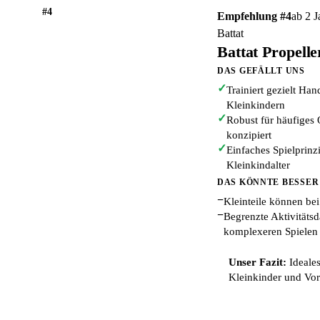
#4
Empfehlung #4
ab 2 J
Battat
Battat Propelle
DAS GEFÄLLT UNS
✓
Trainiert gezielt Ha
Kleinkindern
✓
Robust für häufiges
konzipiert
✓
Einfaches Spielprinz
Kleinkindalter
DAS KÖNNTE BESSER
−
Kleinteile können bei
−
Begrenzte Aktivitätsd
komplexeren Spielen
Unser Fazit:
Ideales
Kleinkinder und Vor