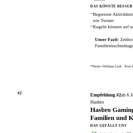
DAS KÖNNTE BESSER
−
Begrenzte Aktivitätsin
wie Twister
−
Kugeln können auf u
Unser Fazit:
Zeitlos
Familiennachmittage
*Werbe-/Affiliate-Link · Preis
#2
Empfehlung #2
ab 6 J
Hasbro
Hasbro Gaming 
Familien und K
DAS GEFÄLLT UNS
✓