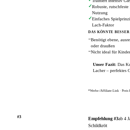
Trainiert intensiv Gl
✓
Robuste, rutschfeste 
Nutzung
✓
Einfaches Spielprinzi
Lach-Faktor
DAS KÖNNTE BESSER
−
Benötigt ebene, ausr
oder draußen
−
Nicht ideal für Kinde
Unser Fazit:
Das Kul
Lacher – perfektes 
*Werbe-/Affiliate-Link · Preis
#3
Empfehlung #3
ab 4 J
Schildkröt