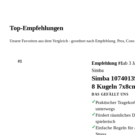
Top-Empfehlungen
Unsere Favoriten aus dem Vergleich - geordnet nach Empfehlung. Pros, Cons 
#1
Empfehlung #1
ab 3 J
Simba
Simba 10740139
8 Kugeln 7x8cm
DAS GEFÄLLT UNS
✓
Praktischer Tragekor
unterwegs
✓
Fördert räumliches D
spielerisch
✓
Einfache Regeln für 
Stress