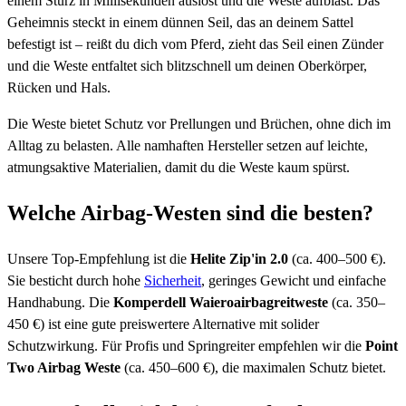
einem Sturz in Millisekunden auslöst und die Weste aufbläst. Das
Geheimnis steckt in einem dünnen Seil, das an deinem Sattel
befestigt ist – reißt du dich vom Pferd, zieht das Seil einen Zünder
und die Weste entfaltet sich blitzschnell um deinen Oberkörper,
Rücken und Hals.
Die Weste bietet Schutz vor Prellungen und Brüchen, ohne dich im
Alltag zu belasten. Alle namhaften Hersteller setzen auf leichte,
atmungsaktive Materialien, damit du die Weste kaum spürst.
Welche Airbag-Westen sind die besten?
Unsere Top-Empfehlung ist die
Helite Zip'in 2.0
(ca. 400–500 €).
Sie besticht durch hohe
Sicherheit
, geringes Gewicht und einfache
Handhabung. Die
Komperdell Waieroairbagreitweste
(ca. 350–
450 €) ist eine gute preiswertere Alternative mit solider
Schutzwirkung. Für Profis und Springreiter empfehlen wir die
Point
Two Airbag Weste
(ca. 450–600 €), die maximalen Schutz bietet.