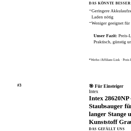
DAS KÖNNTE BESSER
−
Geringere Akkulaufze
Laden nötig
−
Weniger geeignet für 
Unser Fazit:
Preis-L
Praktisch, günstig u
*Werbe-/Affiliate-Link · Preis
#3
🎯 Für Einsteiger
Intex
Intex 28620NP 
Staubsauger fü
langer Stange 
Kunststoff Gra
DAS GEFÄLLT UNS