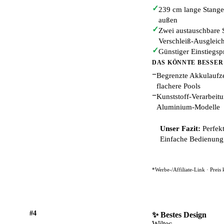
✓
239 cm lange Stang
außen
✓
Zwei austauschbare S
Verschleiß-Ausgleic
✓
Günstiger Einstiegsp
DAS KÖNNTE BESSER
−
Begrenzte Akkulaufzei
flachere Pools
−
Kunststoff-Verarbeit
Aluminium-Modelle
Unser Fazit:
Perfekt
Einfache Bedienung, 
*Werbe-/Affiliate-Link · Preis
#4
✨ Bestes Design
Wiltec