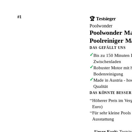
#1
🏆 Testsieger
Poolwonder
Poolwonder Mar
Poolreiniger M
DAS GEFÄLLT UNS
✓
Bis zu 150 Minuten L
Zwischenladen
✓
Robuster Motor mit h
Bodenreinigung
✓
Made in Austria - ho
Qualität
DAS KÖNNTE BESSER
−
Höherer Preis im Ver
Euro)
−
Für sehr kleine Pools
Ausstattung
Unser Fazit:
Testsie