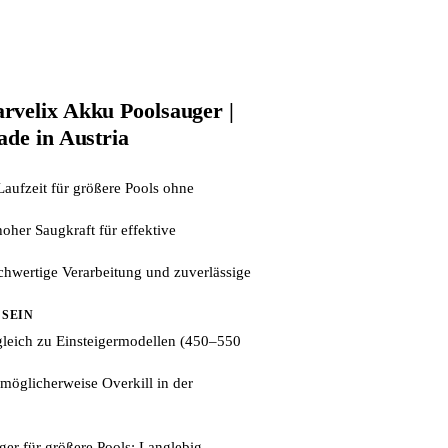
velix Akku Poolsauger |
ade in Austria
aufzeit für größere Pools ohne
oher Saugkraft für effektive
chwertige Verarbeitung und zuverlässige
 SEIN
gleich zu Einsteigermodellen (450–550
 möglicherweise Overkill in der
ger für größere Pools: Langlebig,