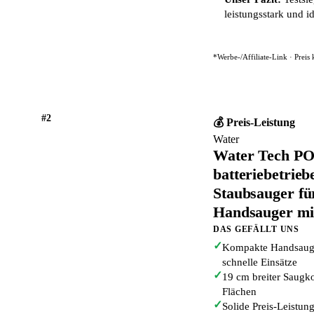
leistungsstark und i
*Werbe-/Affiliate-Link · Preis
#2
💰 Preis-Leistung
Water
Water Tech P
batteriebetrie
Staubsauger f
Handsauger mi
DAS GEFÄLLT UNS
✓
Kompakte Handsauge
schnelle Einsätze
✓
19 cm breiter Saugkop
Flächen
✓
Solide Preis-Leistun