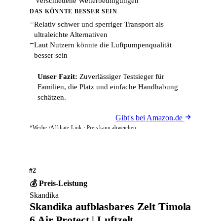
verschiedene Wetterbedingungen
DAS KÖNNTE BESSER SEIN
−
Relativ schwer und sperriger Transport als
ultraleichte Alternativen
−
Laut Nutzern könnte die Luftpumpenqualität
besser sein
Unser Fazit:
Zuverlässiger Testsieger für
Familien, die Platz und einfache Handhabung
schätzen.
Gibt's bei Amazon.de
*Werbe-/Affiliate-Link · Preis kann abweichen
#2
💰 Preis-Leistung
Skandika
Skandika aufblasbares Zelt Timola
6 Air Protect | Luftzelt