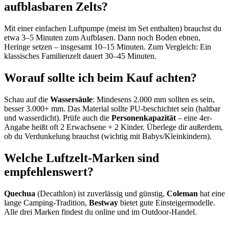
aufblasbaren Zelts?
Mit einer einfachen Luftpumpe (meist im Set enthalten) brauchst du
etwa 3–5 Minuten zum Aufblasen. Dann noch Boden ebnen,
Heringe setzen – insgesamt 10–15 Minuten. Zum Vergleich: Ein
klassisches Familienzelt dauert 30–45 Minuten.
Worauf sollte ich beim Kauf achten?
Schau auf die
Wassersäule
: Mindesens 2.000 mm sollten es sein,
besser 3.000+ mm. Das Material sollte PU-beschichtet sein (haltbar
und wasserdicht). Prüfe auch die
Personenkapazität
– eine 4er-
Angabe heißt oft 2 Erwachsene + 2 Kinder. Überlege dir außerdem,
ob du Verdunkelung brauchst (wichtig mit Babys/Kleinkindern).
Welche Luftzelt-Marken sind
empfehlenswert?
Quechua
(Decathlon) ist zuverlässig und günstig,
Coleman
hat eine
lange Camping-Tradition,
Bestway
bietet gute Einsteigermodelle.
Alle drei Marken findest du online und im Outdoor-Handel.