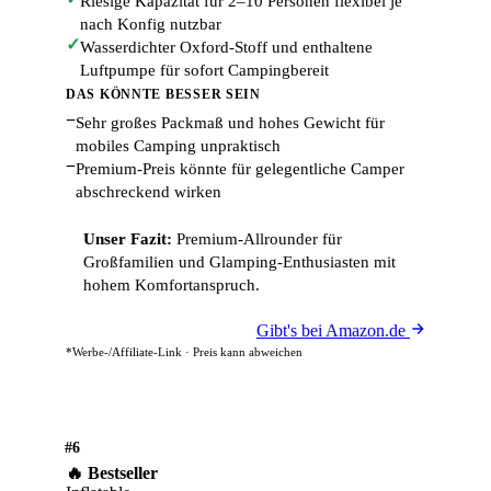
Riesige Kapazität für 2–10 Personen flexibel je
nach Konfig nutzbar
✓
Wasserdichter Oxford-Stoff und enthaltene
Luftpumpe für sofort Campingbereit
DAS KÖNNTE BESSER SEIN
−
Sehr großes Packmaß und hohes Gewicht für
mobiles Camping unpraktisch
−
Premium-Preis könnte für gelegentliche Camper
abschreckend wirken
Unser Fazit:
Premium-Allrounder für
Großfamilien und Glamping-Enthusiasten mit
hohem Komfortanspruch.
Gibt's bei Amazon.de
*Werbe-/Affiliate-Link · Preis kann abweichen
#6
🔥 Bestseller