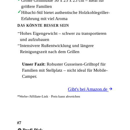
Große Grillmulde 50 x 25 x 23 cm – ideal für
größere Familien
✓
Hibachi-Stil bietet authentische Holzkohlegriller-
Erfahrung mit viel Aroma
DAS KÖNNTE BESSER SEIN
−
Hohes Eigengewicht – schwer zu transportieren
und aufzubauen
−
Intensivere Rußentwicklung und längere
Reinigungszeit nach dem Grillen
Unser Fazit:
Robuster Gusseisen-Grilltopf für
Familien mit Stellplatz – nicht ideal für Mobile-
Camper.
Gibt's bei Amazon.de
*Werbe-/Affiliate-Link · Preis kann abweichen
#7