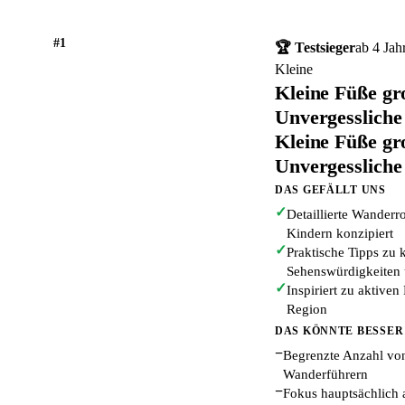
#1
🏆 Testsieger
ab 4 Jah
Kleine
Kleine Füße gr
Unvergessliche
Kleine Füße gr
Unvergessliche
DAS GEFÄLLT UNS
✓
Detaillierte Wanderro
Kindern konzipiert
✓
Praktische Tipps zu 
Sehenswürdigkeiten
✓
Inspiriert zu aktive
Region
DAS KÖNNTE BESSER
−
Begrenzte Anzahl vo
Wanderführern
−
Fokus hauptsächlich a