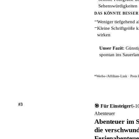
Sehenswürdigkeiten
DAS KÖNNTE BESSER
−
Weniger tiefgehend al
−
Kleine Schriftgröße 
wirken
Unser Fazit:
Günstig
spontan ins Sauerlan
*Werbe-/Affiliate-Link · Preis
#3
🎯 Für Einsteiger
6-1
Abenteuer
Abenteuer im S
die verschwun
Ferienabenteue