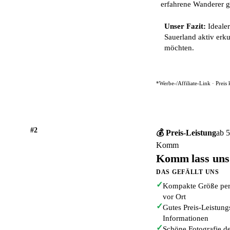
erfahrene Wanderer g
Unser Fazit:
Idealer
Sauerland aktiv er
möchten.
*Werbe-/Affiliate-Link · Preis
#2
💰 Preis-Leistung
ab 5
Komm
Komm lass uns
DAS GEFÄLLT UNS
✓
Kompakte Größe perf
vor Ort
✓
Gutes Preis-Leistung
Informationen
✓
Schöne Fotografie d