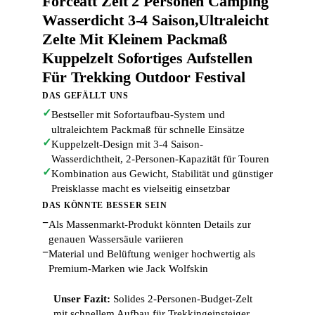
Forceatt Zelt 2 Personen Camping
Wasserdicht 3-4 Saison,Ultraleicht
Zelte Mit Kleinem Packmaß
Kuppelzelt Sofortiges Aufstellen
Für Trekking Outdoor Festival
DAS GEFÄLLT UNS
✓
Bestseller mit Sofortaufbau-System und
ultraleichtem Packmaß für schnelle Einsätze
✓
Kuppelzelt-Design mit 3-4 Saison-
Wasserdichtheit, 2-Personen-Kapazität für Touren
✓
Kombination aus Gewicht, Stabilität und günstiger
Preisklasse macht es vielseitig einsetzbar
DAS KÖNNTE BESSER SEIN
−
Als Massenmarkt-Produkt könnten Details zur
genauen Wassersäule variieren
−
Material und Belüftung weniger hochwertig als
Premium-Marken wie Jack Wolfskin
Unser Fazit:
Solides 2-Personen-Budget-Zelt
mit schnellem Aufbau für Trekkingeinsteiger.