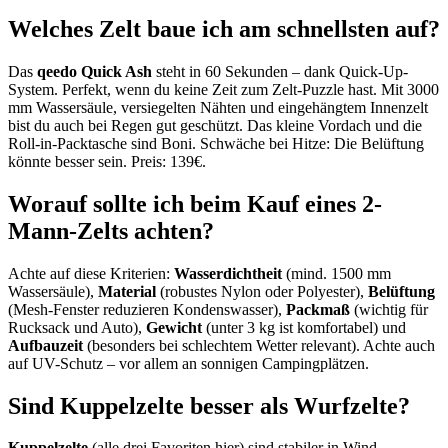
Welches Zelt baue ich am schnellsten auf?
Das
qeedo Quick Ash
steht in 60 Sekunden – dank Quick-Up-
System. Perfekt, wenn du keine Zeit zum Zelt-Puzzle hast. Mit 3000
mm Wassersäule, versiegelten Nähten und eingehängtem Innenzelt
bist du auch bei Regen gut geschützt. Das kleine Vordach und die
Roll-in-Packtasche sind Boni. Schwäche bei Hitze: Die Belüftung
könnte besser sein. Preis: 139€.
Worauf sollte ich beim Kauf eines 2-
Mann-Zelts achten?
Achte auf diese Kriterien:
Wasserdichtheit
(mind. 1500 mm
Wassersäule),
Material
(robustes Nylon oder Polyester),
Belüftung
(Mesh-Fenster reduzieren Kondenswasser),
Packmaß
(wichtig für
Rucksack und Auto),
Gewicht
(unter 3 kg ist komfortabel) und
Aufbauzeit
(besonders bei schlechtem Wetter relevant). Achte auch
auf UV-Schutz – vor allem an sonnigen Campingplätzen.
Sind Kuppelzelte besser als Wurfzelte?
Kuppelzelte
(alle drei Favoriten hier) sind stabiler in Wind,