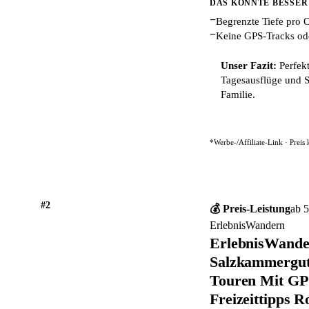
DAS KÖNNTE BESSER
−
Begrenzte Tiefe pro 
−
Keine GPS-Tracks ode
Unser Fazit:
Perfekt
Tagesausflüge und S
Familie.
*Werbe-/Affiliate-Link · Preis
#2
💰 Preis-Leistung
ab 5
ErlebnisWandern
ErlebnisWande
Salzkammergut 
Touren Mit GPS
Freizeittipps 