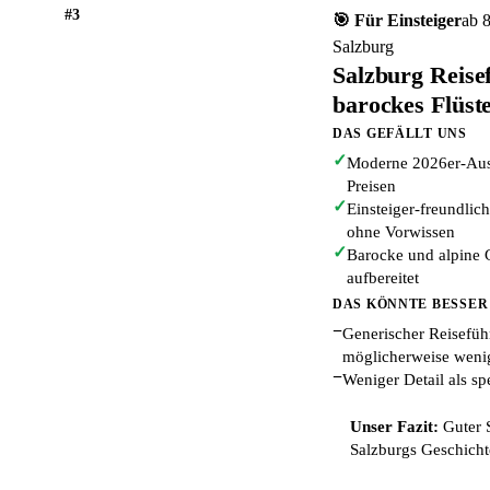
#3
🎯 Für Einsteiger
ab 
Salzburg
Salzburg Reise
barockes Flüste
DAS GEFÄLLT UNS
✓
Moderne 2026er-Ausg
Preisen
✓
Einsteiger-freundlich
ohne Vorwissen
✓
Barocke und alpine G
aufbereitet
DAS KÖNNTE BESSER
−
Generischer Reiseführ
möglicherweise wenig
−
Weniger Detail als spe
Unser Fazit:
Guter S
Salzburgs Geschicht