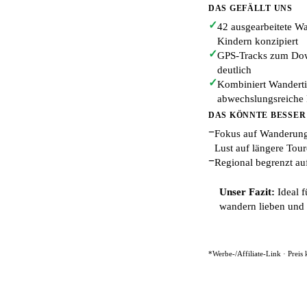
DAS GEFÄLLT UNS
✓
42 ausgearbeitete Wa
Kindern konzipiert
✓
GPS-Tracks zum Down
deutlich
✓
Kombiniert Wandertip
abwechslungsreiche 
DAS KÖNNTE BESSER
−
Fokus auf Wanderunge
Lust auf längere Tou
−
Regional begrenzt a
Unser Fazit:
Ideal f
wandern lieben und 
*Werbe-/Affiliate-Link · Preis