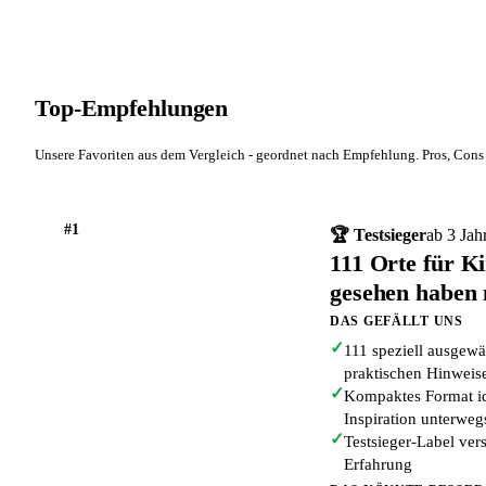
Top-Empfehlungen
Unsere Favoriten aus dem Vergleich - geordnet nach Empfehlung. Pros, Cons 
#1
🏆 Testsieger
ab 3 Jah
111 Orte für K
gesehen haben
DAS GEFÄLLT UNS
✓
111 speziell ausgewä
praktischen Hinweis
✓
Kompaktes Format id
Inspiration unterweg
✓
Testsieger-Label vers
Erfahrung