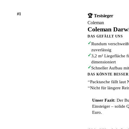
#1
🏆 Testsieger
Coleman
Coleman Darwi
DAS GEFÄLLT UNS
✓
Rundum verschweißt
zuverlässig
✓
3,2 m² Liegefläche f
dimensioniert
✓
Schneller Aufbau mit
DAS KÖNNTE BESSER
−
Packtasche fällt laut
−
Nicht für längere Re
Unser Fazit:
Der Bu
Einsteiger – solide 
Euro.