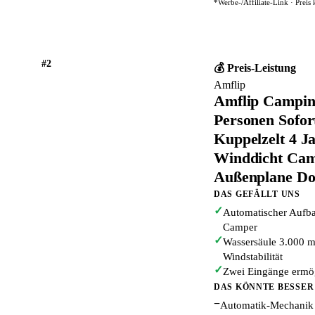
*Werbe-/Affiliate-Link · Preis
#2
💰 Preis-Leistung
Amflip
Amflip Camping
Personen Sofort
Kuppelzelt 4 J
Winddicht Cam
Außenplane Dop
DAS GEFÄLLT UNS
✓
Automatischer Aufbau
Camper
✓
Wassersäule 3.000 m
Windstabilität
✓
Zwei Eingänge ermög
DAS KÖNNTE BESSER
−
Automatik-Mechanik e