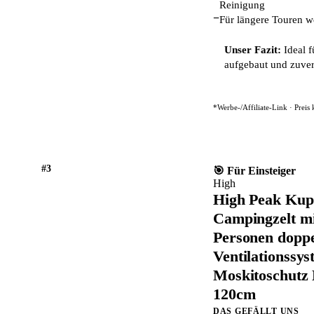
Reinigung
−
Für längere Touren w
Unser Fazit:
Ideal f
aufgebaut und zuverl
*Werbe-/Affiliate-Link · Preis
#3
🎯 Für Einsteiger
High
High Peak Kupp
Campingzelt mi
Personen doppe
Ventilationssy
Moskitoschutz
120cm
DAS GEFÄLLT UNS