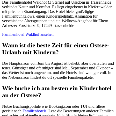
Das Familienhotel Waldhof (3 Sterne) auf Usedom in Trassenheide
verbindet Natur und Komfort. Es liegt eingebettet in Kiefernwälder
mit privatem Strandaugang. Das Hotel bietet großzügige
Familienbungalows, einen Kinderspielplatz, Animation für
verschiedene Altersgruppen und ein Wellness-Angebot für Eltern.
Adresse:
Forststraße 9, 17449 Trassenheide
Familienhotel Waldhof ansehen
Wann ist die beste Zeit für einen Ostsee-
Urlaub mit Kindern?
Die Hauptsaison von Juni bis August ist beliebt, aber überlaufen und
teuer. Günstiger und oft ruhiger sind Mai, September und Oktober –
das Wetter ist noch angenehm, und die Hotels sind weniger voll. In
der Nebensaison findest du oft spezielle Familienpakete.
Wie buche ich am besten ein Kinderhotel
an der Ostsee?
Nutze Buchungsportale wie Booking.com oder TUI und filtere
gezielt nach
Familienhotels
. Lese die Bewertungen anderer Familien
und achte auf aktuelle Angebote. Viele Hotels bieten Frühbucher-