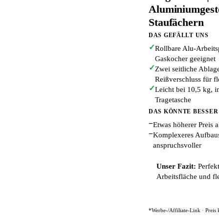
Aluminiumgeste
Staufächern
DAS GEFÄLLT UNS
✓
Rollbare Alu-Arbeitsp
Gaskocher geeignet
✓
Zwei seitliche Abla
Reißverschluss für f
✓
Leicht bei 10,5 kg, 
Tragetasche
DAS KÖNNTE BESSER
−
Etwas höherer Preis 
−
Komplexeres Aufbau
anspruchsvoller
Unser Fazit:
Perfekt
Arbeitsfläche und f
*Werbe-/Affiliate-Link · Preis