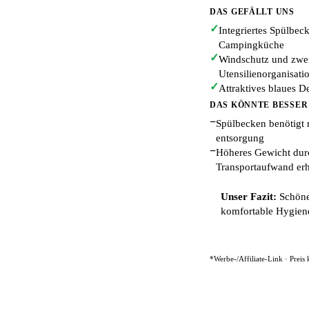
DAS GEFÄLLT UNS
✓
Integriertes Spülbec
Campingküche
✓
Windschutz und zwe
Utensilienorganisati
✓
Attraktives blaues 
DAS KÖNNTE BESSER
−
Spülbecken benötigt 
entsorgung
−
Höheres Gewicht durc
Transportaufwand er
Unser Fazit:
Schöne
komfortable Hygien
*Werbe-/Affiliate-Link · Preis