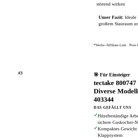
störend wirken
Unser Fazit:
Ideale 
großem Stauraum und
*Werbe-/Affiliate-Link · Preis
#3
🎯 Für Einsteiger
tectake 80074
Diverse Modell
403344
DAS GEFÄLLT UNS
✓
Hitzebeständige Arb
sichere Gaskocher-
✓
Kompaktes Gewicht v
Klappsystem