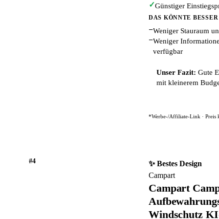
✓
Günstiger Einstiegspr
DAS KÖNNTE BESSER
−
Weniger Stauraum un
−
Weniger Informatione
verfügbar
Unser Fazit:
Gute Ei
mit kleinerem Budg
*Werbe-/Affiliate-Link · Preis
#4
✨ Bestes Design
Campart
Campart Campi
Aufbewahrungs
Windschutz KI