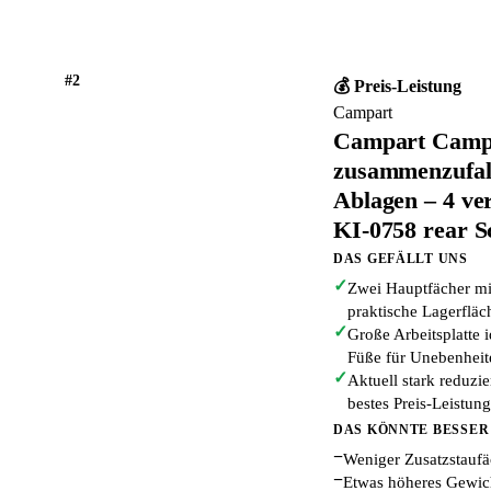
#2
💰 Preis-Leistung
Campart
Campart Campi
zusammenzufalt
Ablagen – 4 ver
KI-0758 rear 
DAS GEFÄLLT UNS
✓
Zwei Hauptfächer mit
praktische Lagerfläc
✓
Große Arbeitsplatte i
Füße für Unebenheit
✓
Aktuell stark reduzi
bestes Preis-Leistung
DAS KÖNNTE BESSER
−
Weniger Zusatzstaufä
−
Etwas höheres Gewich