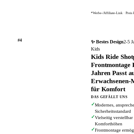
*Werbe-/Affiliate-Link · Preis
#4
✨ Bestes Design
2-5 J
Kids
Kids Ride Shot
Frontmontage F
Jahren Passt a
Erwachsenen-M
für Komfort
DAS GEFÄLLT UNS
✓
Modernes, ansprech
Sicherheitsstandard
✓
Vielseitig verstellb
Komforthöhen
✓
Frontmontage ermögl