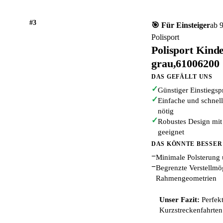
#3
🎯 Für Einsteiger
ab 
Polisport
Polisport Kind
grau,61006200
DAS GEFÄLLT UNS
✓
Günstiger Einstiegspr
✓
Einfache und schnel
nötig
✓
Robustes Design mit
geeignet
DAS KÖNNTE BESSER
−
Minimale Polsterung 
−
Begrenzte Verstellmög
Rahmengeometrien
Unser Fazit:
Perfekt
Kurzstreckenfahrten