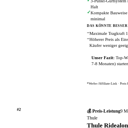
✓
3-Punkt-Gurtsystem 
Halt
✓
Kompakte Bauweise (
minimal
DAS KÖNNTE BESSER
−
Maximale Tragkraft 1
−
Höherer Preis als Ein
Käufer weniger geeig
Unser Fazit:
Top-Wah
7-8 Monaten) starten
*Werbe-/Affiliate-Link · Preis
#2
💰 Preis-Leistung
9 M
Thule
Thule Ridealo