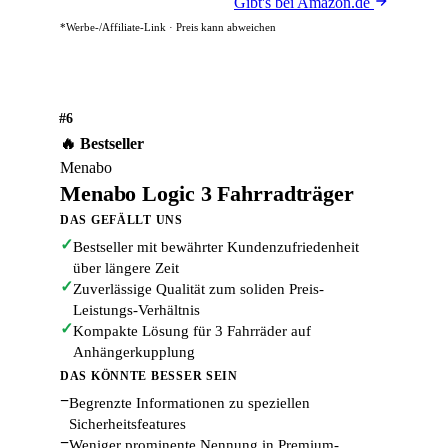
Gibt's bei Amazon.de
*Werbe-/Affiliate-Link · Preis kann abweichen
#6
🔥 Bestseller
Menabo
Menabo Logic 3 Fahrradträger
DAS GEFÄLLT UNS
✓
Bestseller mit bewährter Kundenzufriedenheit
über längere Zeit
✓
Zuverlässige Qualität zum soliden Preis-
Leistungs-Verhältnis
✓
Kompakte Lösung für 3 Fahrräder auf
Anhängerkupplung
DAS KÖNNTE BESSER SEIN
−
Begrenzte Informationen zu speziellen
Sicherheitsfeatures
−
Weniger prominente Nennung in Premium-