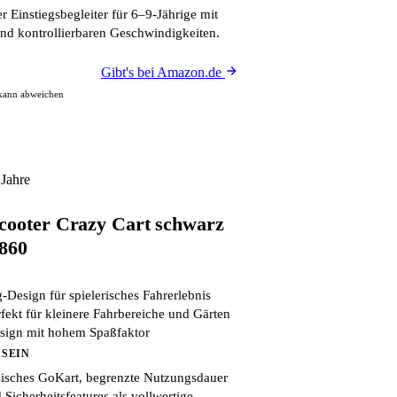
r Einstiegsbegleiter für 6–9-Jährige mit
und kontrollierbaren Geschwindigkeiten.
Gibt's bei Amazon.de
 kann abweichen
Jahre
cooter Crazy Cart schwarz
3860
g-Design für spielerisches Fahrerlebnis
ekt für kleinere Fahrbereiche und Gärten
sign mit hohem Spaßfaktor
 SEIN
ssisches GoKart, begrenzte Nutzungsdauer
icherheitsfeatures als vollwertige