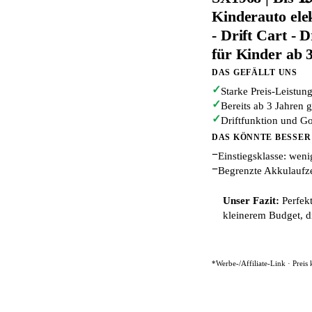
Kinderauto elek
- Drift Cart - 
für Kinder ab 
DAS GEFÄLLT UNS
✓
Starke Preis-Leistun
✓
Bereits ab 3 Jahren 
✓
Driftfunktion und G
DAS KÖNNTE BESSER
−
Einstiegsklasse: wen
−
Begrenzte Akkulaufze
Unser Fazit:
Perfekt
kleinerem Budget, d
*Werbe-/Affiliate-Link · Preis