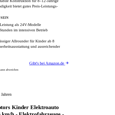
stabile Konstruktion für 8–12-Jährige
gkeit bietet gutes Preis-Leistungs-
 SEIN
Leistung als 24V-Modelle
Stunden im intensiven Betrieb
ssiger Allrounder für Kinder ab 8
herheitsausstattung und ausreichender
Gibt's bei Amazon.de
 kann abweichen
 Jahren
tors Kinder Elektroauto
𝟑 km/h - Elektrofahrzeuge -