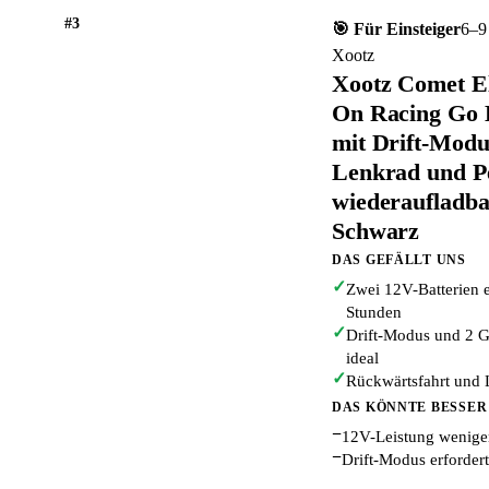
#3
🎯 Für Einsteiger
6–9
Xootz
Xootz Comet El
On Racing Go 
mit Drift-Mod
Lenkrad und Pe
wiederaufladba
Schwarz
DAS GEFÄLLT UNS
✓
Zwei 12V-Batterien e
Stunden
✓
Drift-Modus und 2 G
ideal
✓
Rückwärtsfahrt und 
DAS KÖNNTE BESSER
−
12V-Leistung weniger
−
Drift-Modus erforder