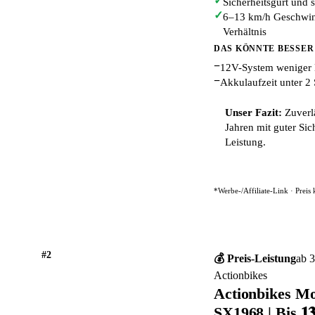
✓
Sicherheitsgurt und 
✓
6–13 km/h Geschwindi
Verhältnis
DAS KÖNNTE BESSER
−
12V-System weniger 
−
Akkulaufzeit unter 2 
Unser Fazit:
Zuverlä
Jahren mit guter Sic
Leistung.
*Werbe-/Affiliate-Link · Preis
#2
💰 Preis-Leistung
ab 3
Actionbikes
Actionbikes Mo
SX1968 | Bis 𝟏