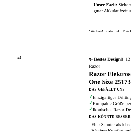
Unser Fazit:
Sichere
guter Akkulaufzeit 
*Werbe-/Affiliate-Link · Preis
#4
✨ Bestes Design
8–12 
Razor
Razor Elektros
One Size 2517
DAS GEFÄLLT UNS
✓
Einzigartiges Driftin
✓
Kompakte Größe perf
✓
Ikonisches Razor-De
DAS KÖNNTE BESSER
−
Eher Scooter als kla
−
Weniger Komfort und S