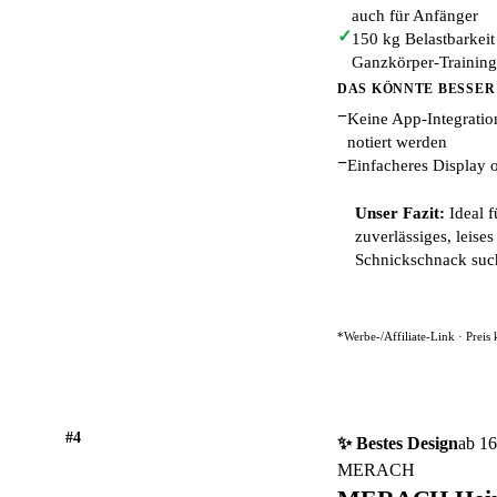
auch für Anfänger
✓
150 kg Belastbarkeit
Ganzkörper-Training
DAS KÖNNTE BESSER
−
Keine App-Integratio
notiert werden
−
Einfacheres Display 
Unser Fazit:
Ideal f
zuverlässiges, leise
Schnickschnack suc
*Werbe-/Affiliate-Link · Preis
#4
✨ Bestes Design
ab 16
MERACH