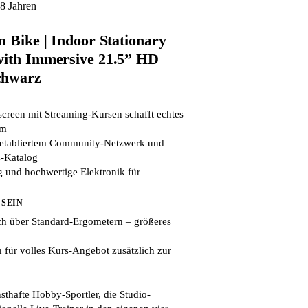
8 Jahren
n Bike | Indoor Stationary
with Immersive 21.5” HD
chwarz
creen mit Streaming-Kursen schafft echtes
im
t etabliertem Community-Netzwerk und
-Katalog
g und hochwertige Elektronik für
 SEIN
ch über Standard-Ergometern – größeres
für volles Kurs-Angebot zusätzlich zur
sthafte Hobby-Sportler, die Studio-