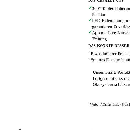
DAS GEFÄLLT UNS
✓
360°-Tablet-Halterun
Position
✓
LED-Beleuchtung und
garantieren Zuverläs
✓
App mit Live-Kursen
Training
DAS KÖNNTE BESSER
−
Etwas höherer Preis a
−
Smartes Display benö
Unser Fazit:
Perfekt
Fortgeschrittene, d
Ökosystem schätzen
*Werbe-/Affiliate-Link · Preis