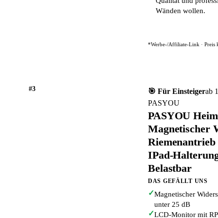
Qualität und profess
Wänden wollen.
*Werbe-/Affiliate-Link · Preis
#3
🎯 Für Einsteiger
ab 
PASYOU
PASYOU Heimtr
Magnetischer W
Riemenantrie
IPad-Halterun
Belastbar
DAS GEFÄLLT UNS
✓
Magnetischer Widerst
unter 25 dB
✓
LCD-Monitor mit RPM