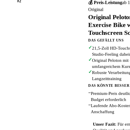
#2
💰 Preis-Leistung
ab 1
Original
Original Peloto
Exercise Bike 
Touchscreen S
DAS GEFÄLLT UNS
✓
21,5-Zoll HD-Touchs
Studio-Feeling dahe
✓
Original Peloton mi
umfangreichem Kurs
✓
Robuste Verarbeitun
Langzeittraining
DAS KÖNNTE BESSER
−
Premium-Preis deutli
Budget erforderlich
−
Laufende Abo-Kosten 
Anschaffung
Unser Fazit:
Für ern