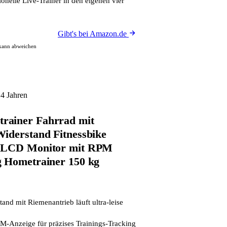
ionelle Live-Trainer in den eigenen vier
Gibt's bei Amazon.de
 kann abweichen
14 Jahren
ainer Fahrrad mit
iderstand Fitnessbike
b LCD Monitor mit RPM
g Hometrainer 150 kg
and mit Riemenantrieb läuft ultra-leise
-Anzeige für präzises Trainings-Tracking