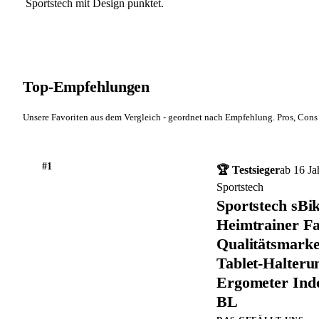
Sportstech mit Design punktet.
Top-Empfehlungen
Unsere Favoriten aus dem Vergleich - geordnet nach Empfehlung. Pros, Cons 
#1
🏆 Testsieger
ab 16 Ja
Sportstech
Sportstech sBik
Heimtrainer F
Qualitätsmarke
Tablet-Halteru
Ergometer Indo
BL