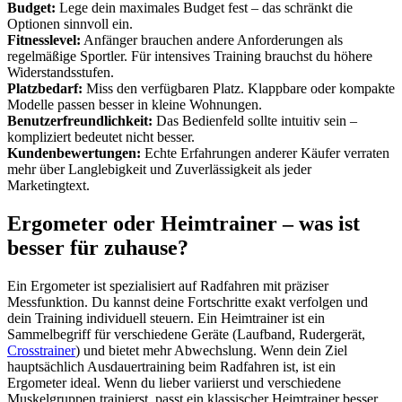
Budget:
Lege dein maximales Budget fest – das schränkt die
Optionen sinnvoll ein.
Fitnesslevel:
Anfänger brauchen andere Anforderungen als
regelmäßige Sportler. Für intensives Training brauchst du höhere
Widerstandsstufen.
Platzbedarf:
Miss den verfügbaren Platz. Klappbare oder kompakte
Modelle passen besser in kleine Wohnungen.
Benutzerfreundlichkeit:
Das Bedienfeld sollte intuitiv sein –
kompliziert bedeutet nicht besser.
Kundenbewertungen:
Echte Erfahrungen anderer Käufer verraten
mehr über Langlebigkeit und Zuverlässigkeit als jeder
Marketingtext.
Ergometer oder Heimtrainer – was ist
besser für zuhause?
Ein Ergometer ist spezialisiert auf Radfahren mit präziser
Messfunktion. Du kannst deine Fortschritte exakt verfolgen und
dein Training individuell steuern. Ein Heimtrainer ist ein
Sammelbegriff für verschiedene Geräte (Laufband, Rudergerät,
Crosstrainer
) und bietet mehr Abwechslung. Wenn dein Ziel
hauptsächlich Ausdauertraining beim Radfahren ist, ist ein
Ergometer ideal. Wenn du lieber variierst und verschiedene
Muskelgruppen trainierst, passt ein klassischer Heimtrainer besser.