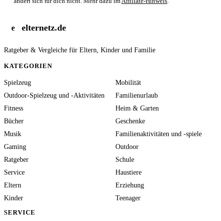
ändert sich für dich nicht. Mehr dazu im
Affiliate-Hinweis
.
elternetz.de
e
Ratgeber & Vergleiche für Eltern, Kinder und Familie
KATEGORIEN
Spielzeug
Mobilität
Outdoor-Spielzeug und -Aktivitäten
Familienurlaub
Fitness
Heim & Garten
Bücher
Geschenke
Musik
Familienaktivitäten und -spiele
Gaming
Outdoor
Ratgeber
Schule
Service
Haustiere
Eltern
Erziehung
Kinder
Teenager
SERVICE