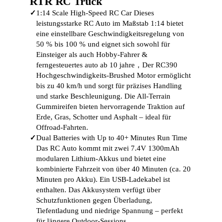
RTR RC Truck
✓
1:14 Scale High-Speed RC Car Dieses
leistungsstarke RC Auto im Maßstab 1:14 bietet
eine einstellbare Geschwindigkeitsregelung von
50 % bis 100 % und eignet sich sowohl für
Einsteiger als auch Hobby-Fahrer &
ferngesteuertes auto ab 10 jahre，Der RC390
Hochgeschwindigkeits-Brushed Motor ermöglicht
bis zu 40 km/h und sorgt für präzises Handling
und starke Beschleunigung. Die All-Terrain
Gummireifen bieten hervorragende Traktion auf
Erde, Gras, Schotter und Asphalt – ideal für
Offroad-Fahrten.
✓
Dual Batteries with Up to 40+ Minutes Run Time
Das RC Auto kommt mit zwei 7.4V 1300mAh
modularen Lithium-Akkus und bietet eine
kombinierte Fahrzeit von über 40 Minuten (ca. 20
Minuten pro Akku). Ein USB-Ladekabel ist
enthalten. Das Akkusystem verfügt über
Schutzfunktionen gegen Überladung,
Tiefentladung und niedrige Spannung – perfekt
für längere Outdoor-Sessions.