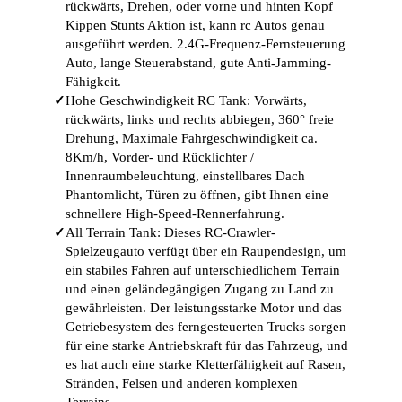
rückwärts, Drehen, oder vorne und hinten Kopf
Kippen Stunts Aktion ist, kann rc Autos genau
ausgeführt werden. 2.4G-Frequenz-Fernsteuerung
Auto, lange Steuerabstand, gute Anti-Jamming-
Fähigkeit.
✓
Hohe Geschwindigkeit RC Tank: Vorwärts,
rückwärts, links und rechts abbiegen, 360° freie
Drehung, Maximale Fahrgeschwindigkeit ca.
8Km/h, Vorder- und Rücklichter /
Innenraumbeleuchtung, einstellbares Dach
Phantomlicht, Türen zu öffnen, gibt Ihnen eine
schnellere High-Speed-Rennerfahrung.
✓
All Terrain Tank: Dieses RC-Crawler-
Spielzeugauto verfügt über ein Raupendesign, um
ein stabiles Fahren auf unterschiedlichem Terrain
und einen geländegängigen Zugang zu Land zu
gewährleisten. Der leistungsstarke Motor und das
Getriebesystem des ferngesteuerten Trucks sorgen
für eine starke Antriebskraft für das Fahrzeug, und
es hat auch eine starke Kletterfähigkeit auf Rasen,
Stränden, Felsen und anderen komplexen