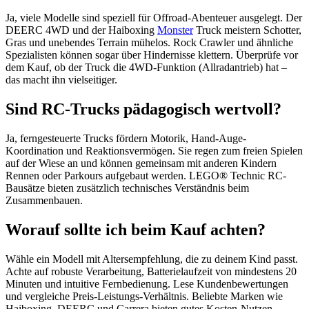
Ja, viele Modelle sind speziell für Offroad-Abenteuer ausgelegt. Der
DEERC 4WD und der Haiboxing
Monster
Truck meistern Schotter,
Gras und unebendes Terrain mühelos. Rock Crawler und ähnliche
Spezialisten können sogar über Hindernisse klettern. Überprüfe vor
dem Kauf, ob der Truck die 4WD-Funktion (Allradantrieb) hat –
das macht ihn vielseitiger.
Sind RC-Trucks pädagogisch wertvoll?
Ja, ferngesteuerte Trucks fördern Motorik, Hand-Auge-
Koordination und Reaktionsvermögen. Sie regen zum freien Spielen
auf der Wiese an und können gemeinsam mit anderen Kindern
Rennen oder Parkours aufgebaut werden. LEGO® Technic RC-
Bausätze bieten zusätzlich technisches Verständnis beim
Zusammenbauen.
Worauf sollte ich beim Kauf achten?
Wähle ein Modell mit Altersempfehlung, die zu deinem Kind passt.
Achte auf robuste Verarbeitung, Batterielaufzeit von mindestens 20
Minuten und intuitive Fernbedienung. Lese Kundenbewertungen
und vergleiche Preis-Leistungs-Verhältnis. Beliebte Marken wie
Haiboxing, DEERC und Carrera bieten gutes Kosten-Nutzen-