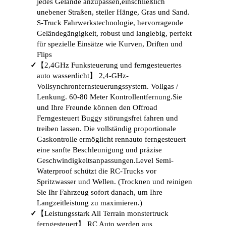
jedes Gelände anzupassen,einschließlich
unebener Straßen, steiler Hänge, Gras und Sand.
S-Truck Fahrwerkstechnologie, hervorragende
Geländegängigkeit, robust und langlebig, perfekt
für spezielle Einsätze wie Kurven, Driften und
Flips
✓
【2,4GHz Funksteuerung und ferngesteuertes
auto wasserdicht】 2,4-GHz-
Vollsynchronfernsteuerungssystem. Vollgas /
Lenkung. 60-80 Meter Kontrollentfernung.Sie
und Ihre Freunde können den Offroad
Ferngesteuert Buggy störungsfrei fahren und
treiben lassen. Die vollständig proportionale
Gaskontrolle ermöglicht rennauto ferngesteuert
eine sanfte Beschleunigung und präzise
Geschwindigkeitsanpassungen.Level Semi-
Waterproof schützt die RC-Trucks vor
Spritzwasser und Wellen. (Trocknen und reinigen
Sie Ihr Fahrzeug sofort danach, um Ihre
Langzeitleistung zu maximieren.)
✓
【Leistungsstark All Terrain monstertruck
ferngesteuert】 RC Auto werden aus