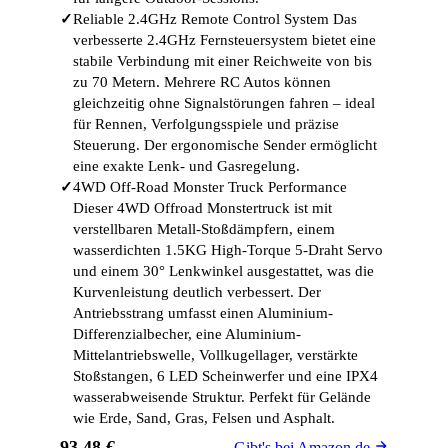
✓
Reliable 2.4GHz Remote Control System Das
verbesserte 2.4GHz Fernsteuersystem bietet eine
stabile Verbindung mit einer Reichweite von bis
zu 70 Metern. Mehrere RC Autos können
gleichzeitig ohne Signalstörungen fahren – ideal
für Rennen, Verfolgungsspiele und präzise
Steuerung. Der ergonomische Sender ermöglicht
eine exakte Lenk- und Gasregelung.
✓
4WD Off-Road Monster Truck Performance
Dieser 4WD Offroad Monstertruck ist mit
verstellbaren Metall-Stoßdämpfern, einem
wasserdichten 1.5KG High-Torque 5-Draht Servo
und einem 30° Lenkwinkel ausgestattet, was die
Kurvenleistung deutlich verbessert. Der
Antriebsstrang umfasst einen Aluminium-
Differenzialbecher, eine Aluminium-
Mittelantriebswelle, Vollkugellager, verstärkte
Stoßstangen, 6 LED Scheinwerfer und eine IPX4
wasserabweisende Struktur. Perfekt für Gelände
wie Erde, Sand, Gras, Felsen und Asphalt.
93,48 €
Gibt's bei Amazon.de