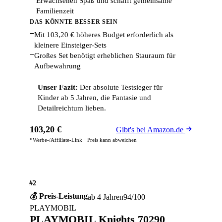
Erwachsenen Spaß und schafft gemeinsame
Familienzeit
DAS KÖNNTE BESSER SEIN
−
Mit 103,20 € höheres Budget erforderlich als
kleinere Einsteiger-Sets
−
Großes Set benötigt erheblichen Stauraum für
Aufbewahrung
Unser Fazit:
Der absolute Testsieger für
Kinder ab 5 Jahren, die Fantasie und
Detailreichtum lieben.
103,20 €
Gibt's bei Amazon.de
*Werbe-/Affiliate-Link · Preis kann abweichen
#2
💰 Preis-Leistung
ab 4 Jahren
94/100
PLAYMOBIL
PLAYMOBIL Knights 70290