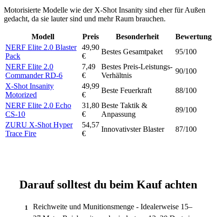
Motorisierte Modelle wie der X-Shot Insanity sind eher für Außen
gedacht, da sie lauter sind und mehr Raum brauchen.
Modell
Preis
Besonderheit
Bewertung
NERF Elite 2.0 Blaster
49,90
Bestes Gesamtpaket
95/100
Pack
€
NERF Elite 2.0
7,49
Bestes Preis-Leistungs-
90/100
Commander RD-6
€
Verhältnis
X-Shot Insanity
49,99
Beste Feuerkraft
88/100
Motorized
€
NERF Elite 2.0 Echo
31,80
Beste Taktik &
89/100
CS-10
€
Anpassung
ZURU X-Shot Hyper
54,57
Innovativster Blaster
87/100
Trace Fire
€
Darauf solltest du beim Kauf achten
Reichweite und Munitionsmenge - Idealerweise 15–
1