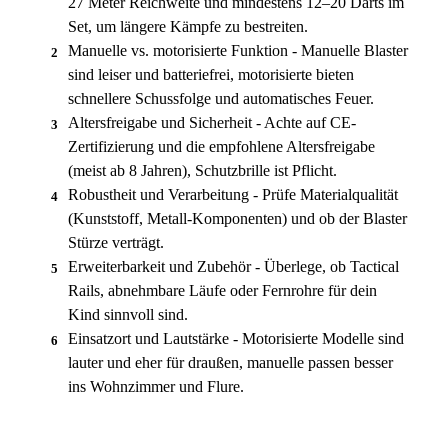
27 Meter Reichweite und mindestens 12–20 Darts im
Set, um längere Kämpfe zu bestreiten.
Manuelle vs. motorisierte Funktion - Manuelle Blaster
2
sind leiser und batteriefrei, motorisierte bieten
schnellere Schussfolge und automatisches Feuer.
Altersfreigabe und Sicherheit - Achte auf CE-
3
Zertifizierung und die empfohlene Altersfreigabe
(meist ab 8 Jahren), Schutzbrille ist Pflicht.
Robustheit und Verarbeitung - Prüfe Materialqualität
4
(Kunststoff, Metall-Komponenten) und ob der Blaster
Stürze verträgt.
Erweiterbarkeit und Zubehör - Überlege, ob Tactical
5
Rails, abnehmbare Läufe oder Fernrohre für dein
Kind sinnvoll sind.
Einsatzort und Lautstärke - Motorisierte Modelle sind
6
lauter und eher für draußen, manuelle passen besser
ins Wohnzimmer und Flure.