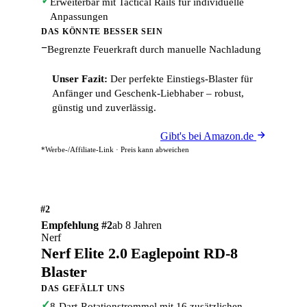
✓
Erweiterbar mit Tactical Rails für individuelle
Anpassungen
DAS KÖNNTE BESSER SEIN
−
Begrenzte Feuerkraft durch manuelle Nachladung
Unser Fazit:
Der perfekte Einstiegs-Blaster für
Anfänger und Geschenk-Liebhaber – robust,
günstig und zuverlässig.
Gibt's bei Amazon.de
*Werbe-/Affiliate-Link · Preis kann abweichen
#2
Empfehlung #2
ab 8 Jahren
Nerf
Nerf Elite 2.0 Eaglepoint RD-8
Blaster
DAS GEFÄLLT UNS
✓
8-Dart-Rotationstrommel mit 16 zusätzlichen