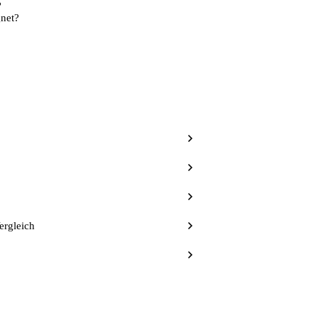
?
net?
ergleich