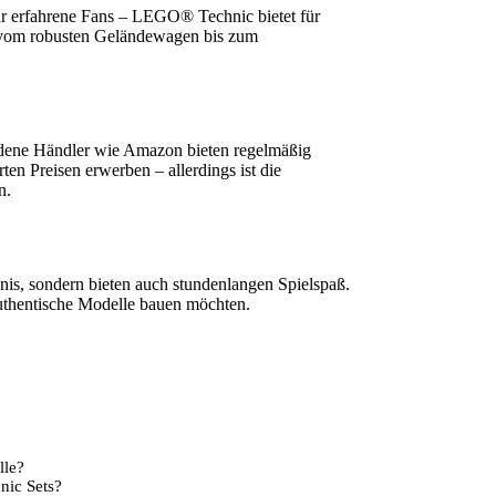
r erfahrene Fans – LEGO® Technic bietet für
t vom robusten Geländewagen bis zum
iedene Händler wie Amazon bieten regelmäßig
en Preisen erwerben – allerdings ist die
n.
dnis, sondern bieten auch stundenlangen Spielspaß.
 authentische Modelle bauen möchten.
lle?
nic Sets?