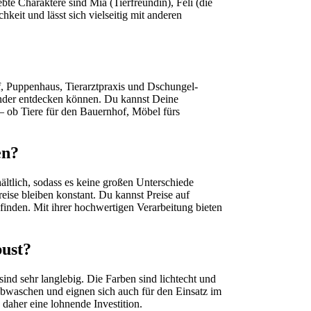
te Charaktere sind Mia (Tierfreundin), Feli (die
hkeit und lässt sich vielseitig mit anderen
, Puppenhaus, Tierarztpraxis und Dschungel-
inder entdecken können. Du kannst Deine
 ob Tiere für den Bauernhof, Möbel fürs
en?
ältlich, sodass es keine großen Unterschiede
eise bleiben konstant. Du kannst Preise auf
nden. Mit ihrer hochwertigen Verarbeitung bieten
bust?
ind sehr langlebig. Die Farben sind lichtecht und
 abwaschen und eignen sich auch für den Einsatz im
 daher eine lohnende Investition.