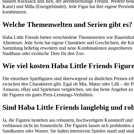
blauem Rucksack und Ben, der abenteuerlüstige Freund. Weitere belieb
Katze) und Milla (Energiebündel). Jede Figur hat ihre eigene Persönlic
kombinieren.
Welche Themenwelten und Serien gibt es?
Haba Little Friends bieten verschiedene Themenserien wie Bauernhof
Abenteuer. Jede Serie hat eigene Charaktere und Geschichten, die K
Sammlung beliebig erweitern und neue Kombinationen ausprobieren –
Stadthaus oder exotische Tiere für den Zoo.
Wie viel kosten Haba Little Friends Figur
Die einzelnen Spielfiguren sind überwiegend zu ähnlichen Preisen erh
zwischen den Charakteren gibt. Egal ob Mia, Matze oder Lilli – die Pr
Amazon, eBay und Spielemax vergleichen, um das beste Angebot zu fi
die Figuren ein gutes Preis-Leistungs-Verhältnis.
Sind Haba Little Friends langlebig und ro
Ja, die Figuren bestehen aus robustem, hochwertigem Kunststoff und s
verblassen nicht im Sonnenlicht. Die Figuren lassen sich problemlos
Sandkasten oder Wasser. Sie halten intensivem Spielen stand und sind