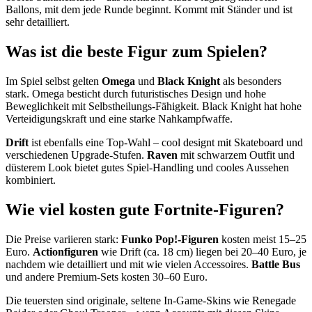
Ballons, mit dem jede Runde beginnt. Kommt mit Ständer und ist
sehr detailliert.
Was ist die beste Figur zum Spielen?
Im Spiel selbst gelten
Omega
und
Black Knight
als besonders
stark. Omega besticht durch futuristisches Design und hohe
Beweglichkeit mit Selbstheilungs-Fähigkeit. Black Knight hat hohe
Verteidigungskraft und eine starke Nahkampfwaffe.
Drift
ist ebenfalls eine Top-Wahl – cool designt mit Skateboard und
verschiedenen Upgrade-Stufen.
Raven
mit schwarzem Outfit und
düsterem Look bietet gutes Spiel-Handling und cooles Aussehen
kombiniert.
Wie viel kosten gute Fortnite-Figuren?
Die Preise variieren stark:
Funko Pop!-Figuren
kosten meist 15–25
Euro.
Actionfiguren
wie Drift (ca. 18 cm) liegen bei 20–40 Euro, je
nachdem wie detailliert und mit wie vielen Accessoires.
Battle Bus
und andere Premium-Sets kosten 30–60 Euro.
Die teuersten sind originale, seltene In-Game-Skins wie Renegade