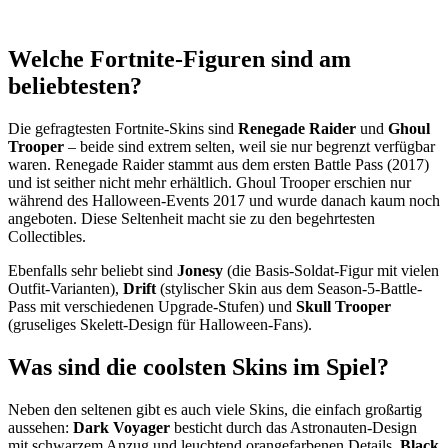
Welche Fortnite-Figuren sind am
beliebtesten?
Die gefragtesten Fortnite-Skins sind
Renegade Raider
und
Ghoul
Trooper
– beide sind extrem selten, weil sie nur begrenzt verfügbar
waren. Renegade Raider stammt aus dem ersten Battle Pass (2017)
und ist seither nicht mehr erhältlich. Ghoul Trooper erschien nur
während des Halloween-Events 2017 und wurde danach kaum noch
angeboten. Diese Seltenheit macht sie zu den begehrtesten
Collectibles.
Ebenfalls sehr beliebt sind
Jonesy
(die Basis-Soldat-Figur mit vielen
Outfit-Varianten),
Drift
(stylischer Skin aus dem Season-5-Battle-
Pass mit verschiedenen Upgrade-Stufen) und
Skull Trooper
(gruseliges Skelett-Design für Halloween-Fans).
Was sind die coolsten Skins im Spiel?
Neben den seltenen gibt es auch viele Skins, die einfach großartig
aussehen:
Dark Voyager
besticht durch das Astronauten-Design
mit schwarzem Anzug und leuchtend orangefarbenen Details.
Black