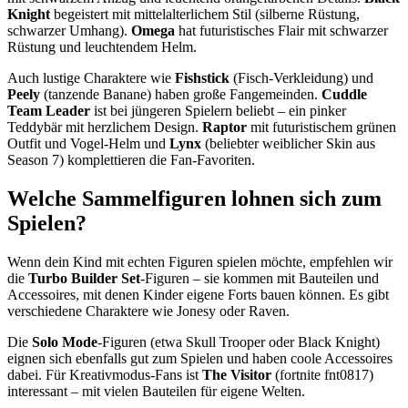
Knight
begeistert mit mittelalterlichem Stil (silberne Rüstung,
schwarzer Umhang).
Omega
hat futuristisches Flair mit schwarzer
Rüstung und leuchtendem Helm.
Auch lustige Charaktere wie
Fishstick
(Fisch-Verkleidung) und
Peely
(tanzende Banane) haben große Fangemeinden.
Cuddle
Team Leader
ist bei jüngeren Spielern beliebt – ein pinker
Teddybär mit herzlichem Design.
Raptor
mit futuristischem grünen
Outfit und Vogel-Helm und
Lynx
(beliebter weiblicher Skin aus
Season 7) komplettieren die Fan-Favoriten.
Welche Sammelfiguren lohnen sich zum
Spielen?
Wenn dein Kind mit echten Figuren spielen möchte, empfehlen wir
die
Turbo Builder Set
-Figuren – sie kommen mit Bauteilen und
Accessoires, mit denen Kinder eigene Forts bauen können. Es gibt
verschiedene Charaktere wie Jonesy oder Raven.
Die
Solo Mode
-Figuren (etwa Skull Trooper oder Black Knight)
eignen sich ebenfalls gut zum Spielen und haben coole Accessoires
dabei. Für Kreativmodus-Fans ist
The Visitor
(fortnite fnt0817)
interessant – mit vielen Bauteilen für eigene Welten.