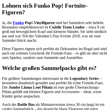
Lohnen sich Funko Pop! Fortnite-
Figuren?
Ja, die
Funko
Pop!-Vinylfiguren
sind bei Sammlern sehr beliebt.
Besonders empfehlenswert ist
Cuddle Team Leader
– etwa 9 cm
groß mit beweglichem Kopf und kleinem Ständer. Sie sieht niedlich
aus und war Teil des Valentine's Day-Events 2018, was sie zum
Sammler-Stück macht.
Diese Figuren eignen sich perfekt als Dekoration im Regal und sind
auch ein schönes Geschenk für Fortnite-Fans – es gibt sie aber nicht
zum Spielen, sondern zum Sammeln und Ausstellen.
Welche großen Sammelpacks gibt es?
Für größere Sammlungen interessant ist die
Legendary Series
–
besonders detailreich gestaltet und perfekt für echte Fortnite-Fans.
Die
Jumbo Llama Loot Piñata
ist eine große Überraschungs-
Piñata gefüllt mit kleinen Figuren und Accessoires – ideal, wenn
Kinder gerne auspacken.
Auch der
Battle Bus
als Miniaturversion (etwa 30 cm lang) ist ein
cooles Sammelstück – das ikonische blaue Flugzeug mit roten