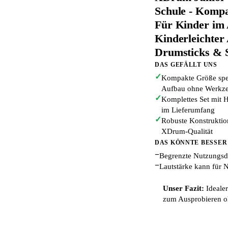
Schule - Kompa
Für Kinder im 
Kinderleichter
Drumsticks & S
DAS GEFÄLLT UNS
✓
Kompakte Größe spezi
Aufbau ohne Werkz
✓
Komplettes Set mit H
im Lieferumfang
✓
Robuste Konstruktion
XDrum-Qualität
DAS KÖNNTE BESSER
−
Begrenzte Nutzungsda
−
Lautstärke kann für 
Unser Fazit:
Idealer
zum Ausprobieren o