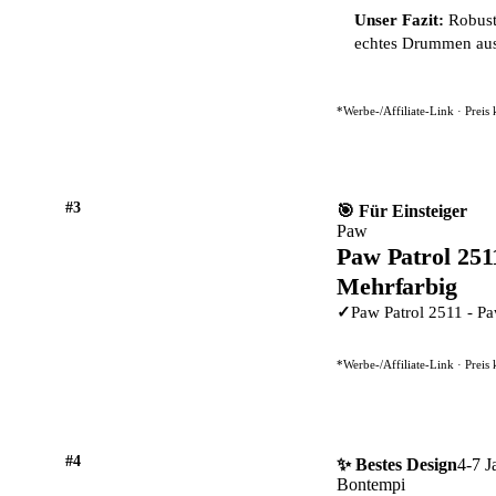
Unser Fazit:
Robuste
echtes Drummen aus
*Werbe-/Affiliate-Link · Preis
#3
🎯 Für Einsteiger
Paw
Paw Patrol 251
Mehrfarbig
✓
Paw Patrol 2511 - Pa
*Werbe-/Affiliate-Link · Preis
#4
✨ Bestes Design
4-7 J
Bontempi