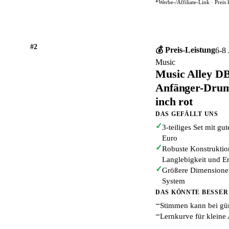
*Werbe-/Affiliate-Link · Preis
#2
💰 Preis-Leistung
6-8 
Music
Music Alley DB
Anfänger-Drumk
inch rot
DAS GEFÄLLT UNS
✓
3-teiliges Set mit gu
Euro
✓
Robuste Konstruktion
Langlebigkeit und Er
✓
Größere Dimensionen 
System
DAS KÖNNTE BESSER
−
Stimmen kann bei gün
−
Lernkurve für kleine 