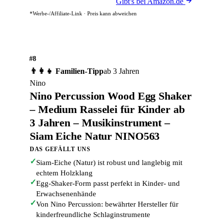
Gibt's bei Amazon.de
*Werbe-/Affiliate-Link · Preis kann abweichen
#8
👨‍👩‍👧 Familien-Tipp
ab 3 Jahren
Nino
Nino Percussion Wood Egg Shaker
– Medium Rasselei für Kinder ab
3 Jahren – Musikinstrument –
Siam Eiche Natur NINO563
DAS GEFÄLLT UNS
✓
Siam-Eiche (Natur) ist robust und langlebig mit
echtem Holzklang
✓
Egg-Shaker-Form passt perfekt in Kinder- und
Erwachsenenhände
✓
Von Nino Percussion: bewährter Hersteller für
kinderfreundliche Schlaginstrumente