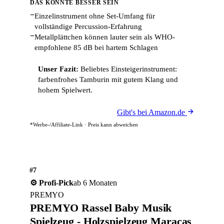
DAS KÖNNTE BESSER SEIN
−
Einzelinstrument ohne Set-Umfang für
vollständige Percussion-Erfahrung
−
Metallplättchen können lauter sein als WHO-
empfohlene 85 dB bei hartem Schlagen
Unser Fazit:
Beliebtes Einsteigerinstrument:
farbenfrohes Tamburin mit gutem Klang und
hohem Spielwert.
Gibt's bei Amazon.de
*Werbe-/Affiliate-Link · Preis kann abweichen
#7
⚙️ Profi-Pick
ab 6 Monaten
PREMYO
PREMYO Rassel Baby Musik
Spielzeug - Holzspielzeug Maracas