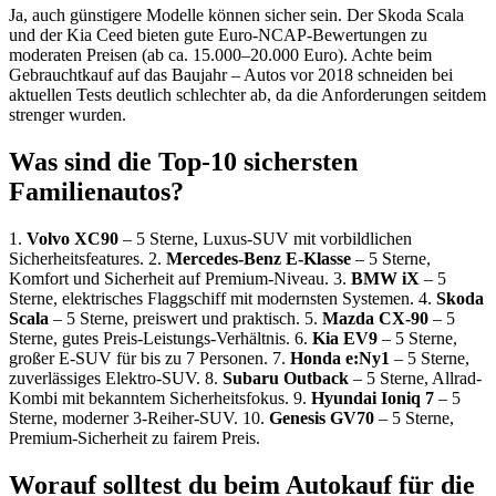
Ja, auch günstigere Modelle können sicher sein. Der Skoda Scala
und der Kia Ceed bieten gute Euro-NCAP-Bewertungen zu
moderaten Preisen (ab ca. 15.000–20.000 Euro). Achte beim
Gebrauchtkauf auf das Baujahr – Autos vor 2018 schneiden bei
aktuellen Tests deutlich schlechter ab, da die Anforderungen seitdem
strenger wurden.
Was sind die Top-10 sichersten
Familienautos?
1.
Volvo XC90
– 5 Sterne, Luxus-SUV mit vorbildlichen
Sicherheitsfeatures. 2.
Mercedes-Benz E-Klasse
– 5 Sterne,
Komfort und Sicherheit auf Premium-Niveau. 3.
BMW iX
– 5
Sterne, elektrisches Flaggschiff mit modernsten Systemen. 4.
Skoda
Scala
– 5 Sterne, preiswert und praktisch. 5.
Mazda CX-90
– 5
Sterne, gutes Preis-Leistungs-Verhältnis. 6.
Kia EV9
– 5 Sterne,
großer E-SUV für bis zu 7 Personen. 7.
Honda e:Ny1
– 5 Sterne,
zuverlässiges Elektro-SUV. 8.
Subaru Outback
– 5 Sterne, Allrad-
Kombi mit bekanntem Sicherheitsfokus. 9.
Hyundai Ioniq 7
– 5
Sterne, moderner 3-Reiher-SUV. 10.
Genesis GV70
– 5 Sterne,
Premium-Sicherheit zu fairem Preis.
Worauf solltest du beim Autokauf für die