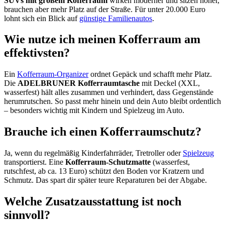
SUVs mit großem Kofferraum
wirken moderner und sitzen höher,
brauchen aber mehr Platz auf der Straße. Für unter 20.000 Euro
lohnt sich ein Blick auf
günstige Familienautos
.
Wie nutze ich meinen Kofferraum am
effektivsten?
Ein
Kofferraum-Organizer
ordnet Gepäck und schafft mehr Platz.
Die
ADELBRUNER Kofferraumtasche
mit Deckel (XXL,
wasserfest) hält alles zusammen und verhindert, dass Gegenstände
herumrutschen. So passt mehr hinein und dein Auto bleibt ordentlich
– besonders wichtig mit Kindern und Spielzeug im Auto.
Brauche ich einen Kofferraumschutz?
Ja, wenn du regelmäßig Kinderfahrräder, Tretroller oder
Spielzeug
transportierst. Eine
Kofferraum-Schutzmatte
(wasserfest,
rutschfest, ab ca. 13 Euro) schützt den Boden vor Kratzern und
Schmutz. Das spart dir später teure Reparaturen bei der Abgabe.
Welche Zusatzausstattung ist noch
sinnvoll?