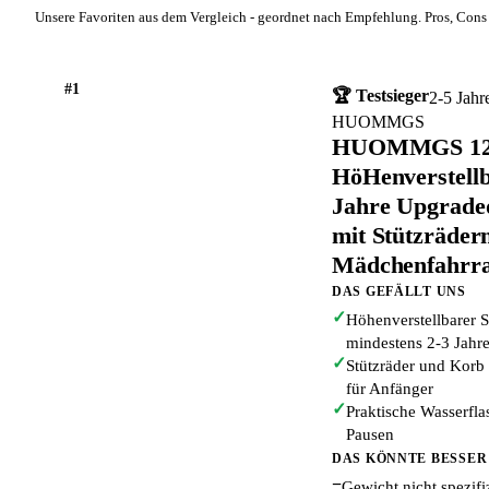
Unsere Favoriten aus dem Vergleich - geordnet nach Empfehlung. Pros, Cons 
#1
🏆 Testsieger
2-5 Jahr
HUOMMGS
HUOMMGS 12 Z
HöHenverstellb
Jahre Upgraded
mit Stützräder
Mädchenfahrra
DAS GEFÄLLT UNS
✓
Höhenverstellbarer S
mindestens 2-3 Jahre
✓
Stützräder und Korb 
für Anfänger
✓
Praktische Wasserfla
Pausen
DAS KÖNNTE BESSER
−
Gewicht nicht spezifi