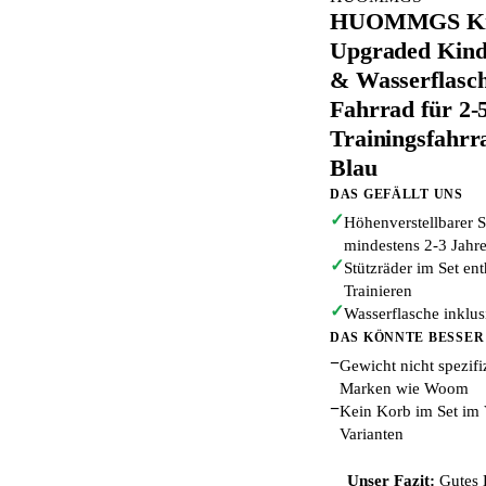
HUOMMGS Kind
Upgraded Kind
& Wasserflasc
Fahrrad für 2-
Trainingsfahr
Blau
DAS GEFÄLLT UNS
✓
Höhenverstellbarer S
mindestens 2-3 Jahre
✓
Stützräder im Set ent
Trainieren
✓
Wasserflasche inklus
DAS KÖNNTE BESSER
−
Gewicht nicht spezifi
Marken wie Woom
−
Kein Korb im Set i
Varianten
Unser Fazit:
Gutes 