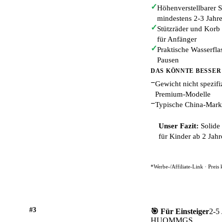
✓
Höhenverstellbarer S
mindestens 2-3 Jahre
✓
Stützräder und Korb 
für Anfänger
✓
Praktische Wasserfla
Pausen
DAS KÖNNTE BESSER
−
Gewicht nicht spezifi
Premium-Modelle
−
Typische China-Marke
Unser Fazit:
Solide 
für Kinder ab 2 Jahr
*Werbe-/Affiliate-Link · Preis
#3
🎯 Für Einsteiger
2-5 
HUOMMGS