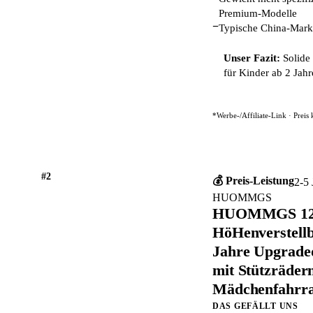
Premium-Modelle
−
Typische China-Marke
Unser Fazit:
Solide 
für Kinder ab 2 Jahr
*Werbe-/Affiliate-Link · Preis
#2
💰 Preis-Leistung
2-5 
HUOMMGS
HUOMMGS 12 Z
HöHenverstellb
Jahre Upgraded
mit Stützräder
Mädchenfahrra
DAS GEFÄLLT UNS