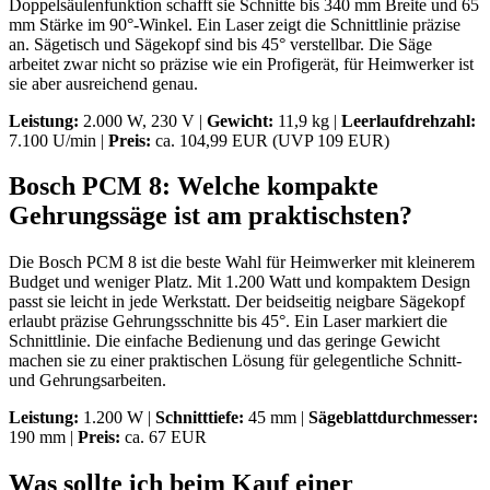
Doppelsäulenfunktion schafft sie Schnitte bis 340 mm Breite und 65
mm Stärke im 90°-Winkel. Ein Laser zeigt die Schnittlinie präzise
an. Sägetisch und Sägekopf sind bis 45° verstellbar. Die Säge
arbeitet zwar nicht so präzise wie ein Profigerät, für Heimwerker ist
sie aber ausreichend genau.
Leistung:
2.000 W, 230 V |
Gewicht:
11,9 kg |
Leerlaufdrehzahl:
7.100 U/min |
Preis:
ca. 104,99 EUR (UVP 109 EUR)
Bosch PCM 8: Welche kompakte
Gehrungssäge ist am praktischsten?
Die Bosch PCM 8 ist die beste Wahl für Heimwerker mit kleinerem
Budget und weniger Platz. Mit 1.200 Watt und kompaktem Design
passt sie leicht in jede Werkstatt. Der beidseitig neigbare Sägekopf
erlaubt präzise Gehrungsschnitte bis 45°. Ein Laser markiert die
Schnittlinie. Die einfache Bedienung und das geringe Gewicht
machen sie zu einer praktischen Lösung für gelegentliche Schnitt-
und Gehrungsarbeiten.
Leistung:
1.200 W |
Schnitttiefe:
45 mm |
Sägeblattdurchmesser:
190 mm |
Preis:
ca. 67 EUR
Was sollte ich beim Kauf einer