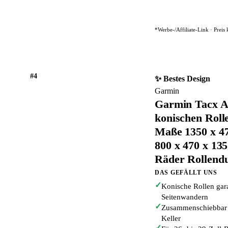
*Werbe-/Affiliate-Link · Preis
#4
✨ Bestes Design
Garmin
Garmin Tacx An
konischen Rolle
Maße 1350 x 4
800 x 470 x 13
Räder Rollend
DAS GEFÄLLT UNS
✓
Konische Rollen gara
Seitenwandern
✓
Zusammenschiebbar (
Keller
✓