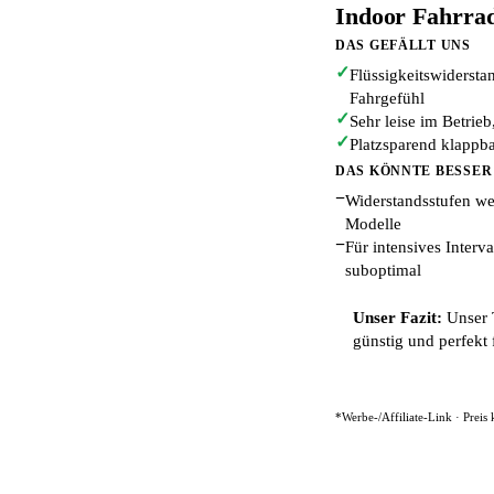
Indoor Fahrrad
DAS GEFÄLLT UNS
✓
Flüssigkeitswiderstan
Fahrgefühl
✓
Sehr leise im Betrie
✓
Platzsparend klappb
DAS KÖNNTE BESSER
−
Widerstandsstufen we
Modelle
−
Für intensives Interv
suboptimal
Unser Fazit:
Unser T
günstig und perfekt 
*Werbe-/Affiliate-Link · Preis