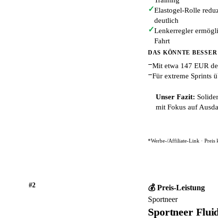
Training
✓
Elastogel-Rolle redu
deutlich
✓
Lenkerregler ermögl
Fahrt
DAS KÖNNTE BESSER
−
Mit etwa 147 EUR deut
−
Für extreme Sprints ü
Unser Fazit:
Solider
mit Fokus auf Ausdau
*Werbe-/Affiliate-Link · Preis
#2
💰 Preis-Leistung
Sportneer
Sportneer Flui