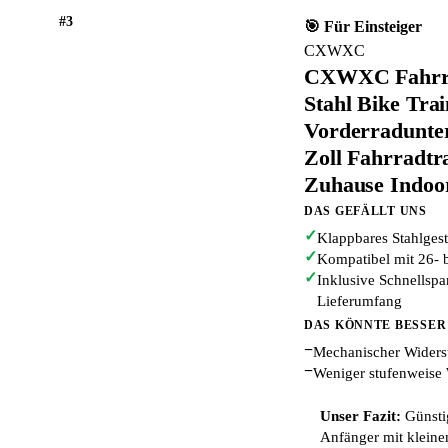
#3
🎯 Für Einsteiger
CXWXC
CXWXC Fahrrad
Stahl Bike Tra
Vorderradunter
Zoll Fahrradtr
Zuhause Indoo
DAS GEFÄLLT UNS
✓
Klappbares Stahlgest
✓
Kompatibel mit 26- 
✓
Inklusive Schnellsp
Lieferumfang
DAS KÖNNTE BESSER
−
Mechanischer Widerst
−
Weniger stufenweise
Unser Fazit:
Günstig
Anfänger mit kleine