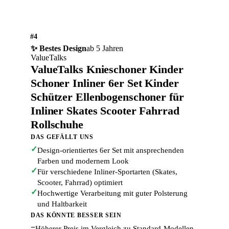
#4
✨ Bestes Design
ab 5 Jahren
ValueTalks
ValueTalks Knieschoner Kinder
Schoner Inliner 6er Set Kinder
Schützer Ellenbogenschoner für
Inliner Skates Scooter Fahrrad
Rollschuhe
DAS GEFÄLLT UNS
✓
Design-orientiertes 6er Set mit ansprechenden
Farben und modernem Look
✓
Für verschiedene Inliner-Sportarten (Skates,
Scooter, Fahrrad) optimiert
✓
Hochwertige Verarbeitung mit guter Polsterung
und Haltbarkeit
DAS KÖNNTE BESSER SEIN
−
Höherer Preis im Vergleich zu Standard-Modellen