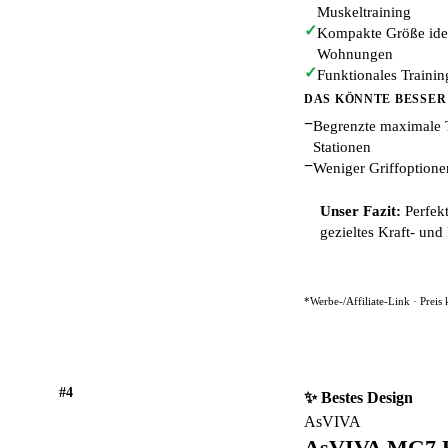
Muskeltraining
✓
Kompakte Größe idea
Wohnungen
✓
Funktionales Trainin
DAS KÖNNTE BESSER
−
Begrenzte maximale T
Stationen
−
Weniger Griffoption
Unser Fazit:
Perfekt
gezieltes Kraft- und
*Werbe-/Affiliate-Link · Preis
#4
✨ Bestes Design
AsVIVA
AsVIVA MG7 Ka