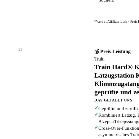
suchen.
*Werbe-/Affiliate-Link · Preis
#2
💰 Preis-Leistung
Train
Train Hard® K
Latzugstation 
Klimmzugstange
geprüfte und zer
DAS GEFÄLLT UNS
✓
Geprüfte und zertifiz
✓
Kombiniert Latzug,
Bizeps-/Trizepsstang
✓
Cross-Over-Funktion 
asymmetrisches Trai