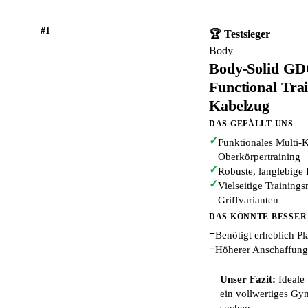
#1
🏆 Testsieger
Body
Body-Solid GDC
Functional Trai
Kabelzug
DAS GEFÄLLT UNS
✓
Funktionales Multi-
Oberkörpertraining
✓
Robuste, langlebige 
✓
Vielseitige Training
Griffvarianten
DAS KÖNNTE BESSER
−
Benötigt erheblich 
−
Höherer Anschaffungs
Unser Fazit:
Ideale 
ein vollwertiges Gy