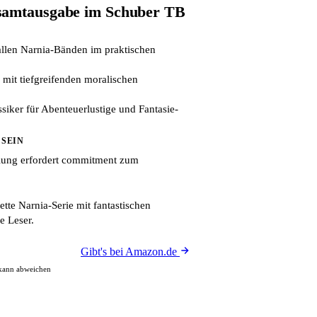
samtausgabe im Schuber TB
llen Narnia-Bänden im praktischen
 mit tiefgreifenden moralischen
ssiker für Abenteuerlustige und Fantasie-
 SEIN
ung erfordert commitment zum
te Narnia-Serie mit fantastischen
e Leser.
Gibt's bei Amazon.de
 kann abweichen