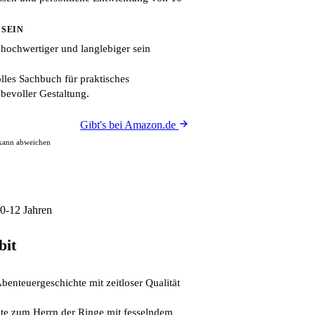
 SEIN
 hochwertiger und langlebiger sein
les Sachbuch für praktisches
ebevoller Gestaltung.
Gibt's bei Amazon.de
 kann abweichen
0-12 Jahren
bit
benteuergeschichte mit zeitloser Qualität
hte zum Herrn der Ringe mit fesselndem