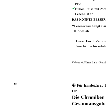
Plot
✓
Bilbos Reise mit Zw
Lesenlust an
DAS KÖNNTE BESSER
−
Leseniveau hängt sta
Kindes ab
Unser Fazit:
Zeitlos
Geschichte für erfah
*Werbe-/Affiliate-Link · Preis
#3
🎯 Für Einsteiger
ab 
Die
Die Chroniken 
Gesamtausgabe