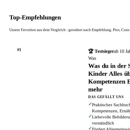
Top-Empfehlungen
Unsere Favoriten aus dem Vergleich - geordnet nach Empfehlung. Pros, Cons 
#1
🏆 Testsieger
ab 10 Ja
Was
Was du in der S
Kinder Alles üb
Kompetenzen E
mehr
DAS GEFÄLLT UNS
✓
Praktisches Sachbuch
Kompetenzen, Ernäh
✓
Liebevolle Bebilde
verständlich
✓
Fördert Allgemeinwi