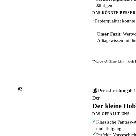
Jährigen
DAS KÖNNTE BESSER
−
Papierqualität könnte
Unser Fazit:
Wertvol
Alltagswissen mit li
*Werbe-/Affiliate-Link · Preis
#2
💰 Preis-Leistung
ab 1
Der
Der kleine Hob
DAS GEFÄLLT UNS
✓
Klassische Fantasy-A
und Tiefgang
✓
Perfekte Vorgeschic