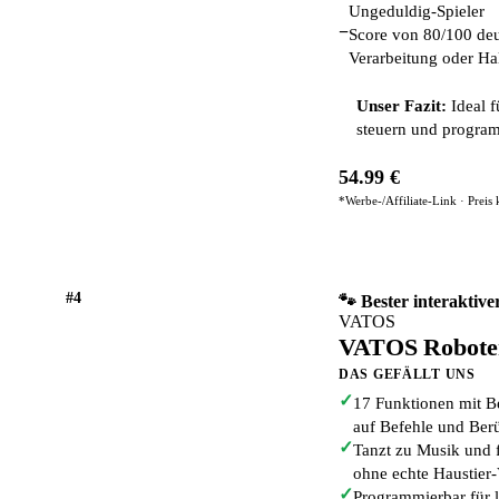
Ungeduldig-Spieler
−
Score von 80/100 deu
Verarbeitung oder Hal
Unser Fazit:
Ideal f
steuern und program
54.99 €
*Werbe-/Affiliate-Link · Preis
#4
🐾 Bester interaktiv
VATOS
VATOS Robote
DAS GEFÄLLT UNS
✓
17 Funktionen mit B
auf Befehle und Ber
✓
Tanzt zu Musik und 
ohne echte Haustier
✓
Programmierbar für l