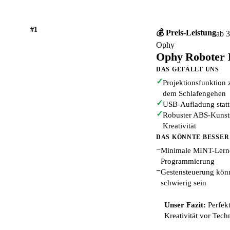
#1
💰 Preis-Leistung
ab 3
Ophy
Ophy Roboter K
DAS GEFÄLLT UNS
✓
Projektionsfunktion 
dem Schlafengehen
✓
USB-Aufladung statt 
✓
Robuster ABS-Kunsts
Kreativität
DAS KÖNNTE BESSER
−
Minimale MINT-Lernef
Programmierung
−
Gestensteuerung könnt
schwierig sein
Unser Fazit:
Perfekt
Kreativität vor Tec