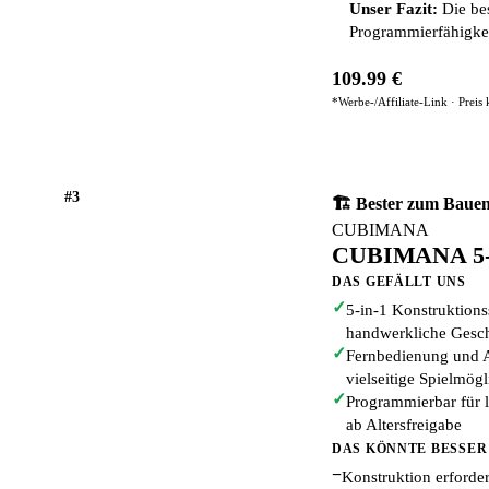
Unser Fazit:
Die bes
Programmierfähigkei
109.99 €
*Werbe-/Affiliate-Link · Preis
#3
🏗️ Bester zum Baue
CUBIMANA
CUBIMANA 5-i
DAS GEFÄLLT UNS
✓
5-in-1 Konstruktion
handwerkliche Gesch
✓
Fernbedienung und 
vielseitige Spielmögl
✓
Programmierbar für 
ab Altersfreigabe
DAS KÖNNTE BESSER
−
Konstruktion erforder