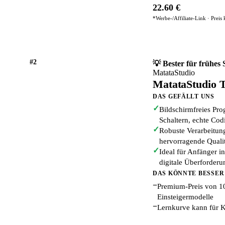
22.60 €
*Werbe-/Affiliate-Link · Preis
#2
💡 Bester für früh
MatataStudio
MatataStudio T
DAS GEFÄLLT UNS
✓
Bildschirmfreies Pr
Schaltern, echte Co
✓
Robuste Verarbeitun
hervorragende Qualit
✓
Ideal für Anfänger in
digitale Überforderu
DAS KÖNNTE BESSER
−
Premium-Preis von 109
Einsteigermodelle
−
Lernkurve kann für Ki