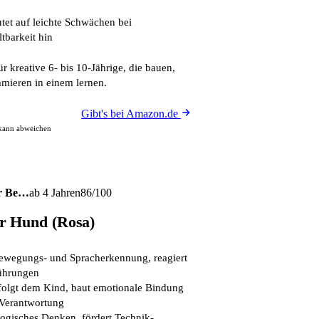
tet auf leichte Schwächen bei
tbarkeit hin
ür kreative 6- bis 10-Jährige, die bauen,
mieren in einem lernen.
Gibt's bei Amazon.de
 kann abweichen
er Be…
ab 4 Jahren
86/100
r Hund (Rosa)
ewegungs- und Spracherkennung, reagiert
ührungen
folgt dem Kind, baut emotionale Bindung
-Verantwortung
ogisches Denken, fördert Technik-