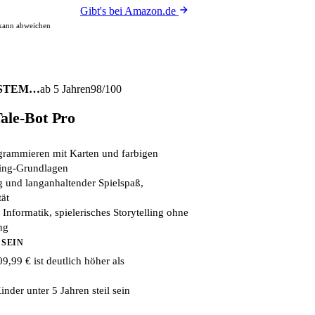
Gibt's bei Amazon.de
 kann abweichen
es STEM…
ab 5 Jahren
98/100
ale-Bot Pro
ogrammieren mit Karten und farbigen
ding-Grundlagen
g und langanhaltender Spielspaß,
ät
 Informatik, spielerisches Storytelling ohne
ng
 SEIN
,99 € ist deutlich höher als
nder unter 5 Jahren steil sein