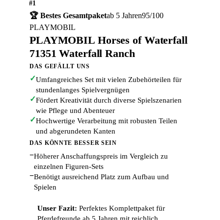
#1
🏆 Bestes Gesamtpaket
ab 5 Jahren
95/100
PLAYMOBIL
PLAYMOBIL Horses of Waterfall
71351 Waterfall Ranch
DAS GEFÄLLT UNS
✓
Umfangreiches Set mit vielen Zubehörteilen für
stundenlanges Spielvergnügen
✓
Fördert Kreativität durch diverse Spielszenarien
wie Pflege und Abenteuer
✓
Hochwertige Verarbeitung mit robusten Teilen
und abgerundeten Kanten
DAS KÖNNTE BESSER SEIN
−
Höherer Anschaffungspreis im Vergleich zu
einzelnen Figuren-Sets
−
Benötigt ausreichend Platz zum Aufbau und
Spielen
Unser Fazit:
Perfektes Komplettpaket für
Pferdefreunde ab 5 Jahren mit reichlich