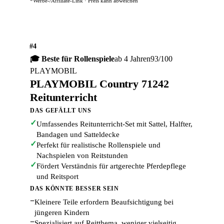
*Werbe-/Affiliate-Link · Preis kann abweichen
#4
🎓 Beste für Rollenspiele
ab 4 Jahren
93/100
PLAYMOBIL
PLAYMOBIL Country 71242
Reitunterricht
DAS GEFÄLLT UNS
✓
Umfassendes Reitunterricht-Set mit Sattel, Halfter,
Bandagen und Satteldecke
✓
Perfekt für realistische Rollenspiele und
Nachspielen von Reitstunden
✓
Fördert Verständnis für artgerechte Pferdepflege
und Reitsport
DAS KÖNNTE BESSER SEIN
−
Kleinere Teile erfordern Beaufsichtigung bei
jüngeren Kindern
−
Spezialisiert auf Reitthema, weniger vielseitig