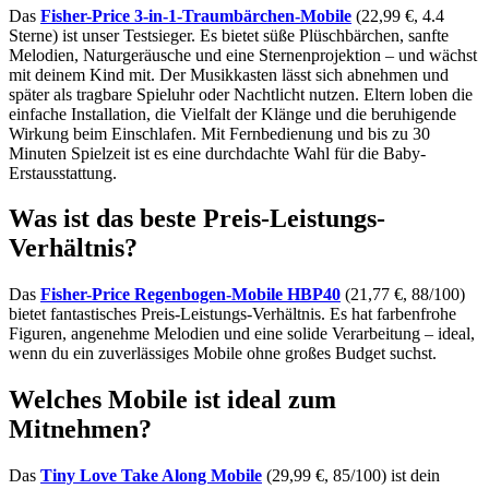
Das
Fisher-Price 3-in-1-Traumbärchen-Mobile
(22,99 €, 4.4
Sterne) ist unser Testsieger. Es bietet süße Plüschbärchen, sanfte
Melodien, Naturgeräusche und eine Sternenprojektion – und wächst
mit deinem Kind mit. Der Musikkasten lässt sich abnehmen und
später als tragbare Spieluhr oder Nachtlicht nutzen. Eltern loben die
einfache Installation, die Vielfalt der Klänge und die beruhigende
Wirkung beim Einschlafen. Mit Fernbedienung und bis zu 30
Minuten Spielzeit ist es eine durchdachte Wahl für die Baby-
Erstausstattung.
Was ist das beste Preis-Leistungs-
Verhältnis?
Das
Fisher-Price Regenbogen-Mobile HBP40
(21,77 €, 88/100)
bietet fantastisches Preis-Leistungs-Verhältnis. Es hat farbenfrohe
Figuren, angenehme Melodien und eine solide Verarbeitung – ideal,
wenn du ein zuverlässiges Mobile ohne großes Budget suchst.
Welches Mobile ist ideal zum
Mitnehmen?
Das
Tiny Love Take Along Mobile
(29,99 €, 85/100) ist dein