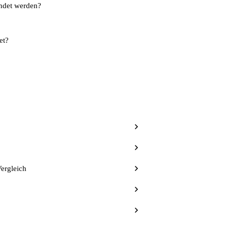
det werden?
et?
Vergleich