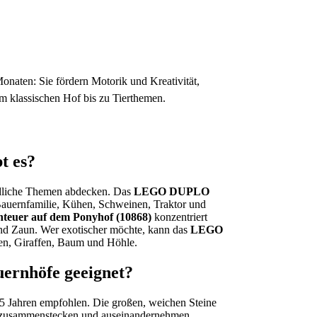
aten: Sie fördern Motorik und Kreativität,
m klassischen Hof bis zu Tierthemen.
t es?
dliche Themen abdecken. Das
LEGO DUPLO
t Bauernfamilie, Kühen, Schweinen, Traktor und
uer auf dem Ponyhof (10868)
konzentriert
 und Zaun. Wer exotischer möchte, kann das
LEGO
en, Giraffen, Baum und Höhle.
rnhöfe geeignet?
Jahren empfohlen. Die großen, weichen Steine
cht zusammenstecken und auseinandernehmen.