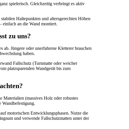
nz spielerisch. Gleichzeitig verbringt es aktiv
, stabilen Haltepunkten und altersgerechten Höhen
 – einfach an die Wand montiert.
st zu uns?
s ab. Jüngere oder unerfahrene Kletterer brauchen
Abwechslung haben.
erwand Fallschutz (Turnmatte oder weicher
– vom platzsparenden Wandgerät bis zum
 achten?
ge Materialien (massives Holz oder robustes
ere Wandbefestigung.
t auf motorischen Entwicklungsphasen. Nutze die
 ringsum und verwende Fallschutzmatten unter der