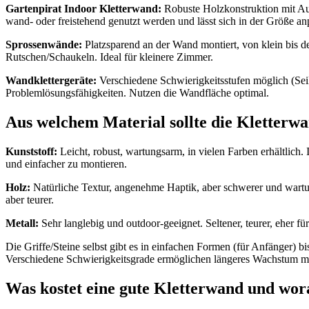
Gartenpirat Indoor Kletterwand:
Robuste Holzkonstruktion mit Au
wand- oder freistehend genutzt werden und lässt sich in der Größe an
Sprossenwände:
Platzsparend an der Wand montiert, von klein bis d
Rutschen/Schaukeln. Ideal für kleinere Zimmer.
Wandklettergeräte:
Verschiedene Schwierigkeitsstufen möglich (Seil
Problemlösungsfähigkeiten. Nutzen die Wandfläche optimal.
Aus welchem Material sollte die Kletterwa
Kunststoff:
Leicht, robust, wartungsarm, in vielen Farben erhältlich.
und einfacher zu montieren.
Holz:
Natürliche Textur, angenehme Haptik, aber schwerer und wartung
aber teurer.
Metall:
Sehr langlebig und outdoor-geeignet. Seltener, teurer, eher fü
Die Griffe/Steine selbst gibt es in einfachen Formen (für Anfänger) 
Verschiedene Schwierigkeitsgrade ermöglichen längeres Wachstum m
Was kostet eine gute Kletterwand und wora