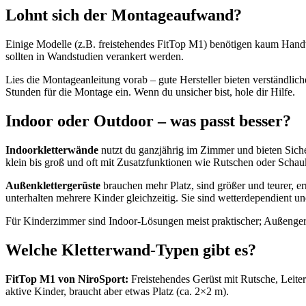
Lohnt sich der Montageaufwand?
Einige Modelle (z.B. freistehendes FitTop M1) benötigen kaum Han
sollten in Wandstudien verankert werden.
Lies die Montageanleitung vorab – gute Hersteller bieten verständlich
Stunden für die Montage ein. Wenn du unsicher bist, hole dir Hilfe.
Indoor oder Outdoor – was passt besser?
Indoorkletterwände
nutzt du ganzjährig im Zimmer und bieten Siche
klein bis groß und oft mit Zusatzfunktionen wie Rutschen oder Schau
Außenklettergerüste
brauchen mehr Platz, sind größer und teurer, e
unterhalten mehrere Kinder gleichzeitig. Sie sind wetterdependient un
Für Kinderzimmer sind Indoor-Lösungen meist praktischer; Außengerä
Welche Kletterwand-Typen gibt es?
FitTop M1 von NiroSport:
Freistehendes Gerüst mit Rutsche, Leitern
aktive Kinder, braucht aber etwas Platz (ca. 2×2 m).