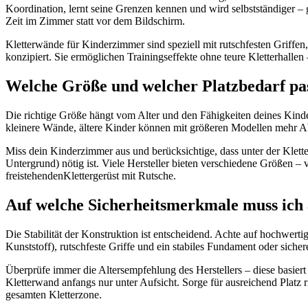
Koordination, lernt seine Grenzen kennen und wird selbstständiger – ga
Zeit im Zimmer statt vor dem Bildschirm.
Kletterwände für Kinderzimmer sind speziell mit rutschfesten Griffen
konzipiert. Sie ermöglichen Trainingseffekte ohne teure Kletterhallen
Welche Größe und welcher Platzbedarf pas
Die richtige Größe hängt vom Alter und den Fähigkeiten deines Kinde
kleinere Wände, ältere Kinder können mit größeren Modellen mehr 
Miss dein Kinderzimmer aus und berücksichtige, dass unter der Klett
Untergrund) nötig ist. Viele Hersteller bieten verschiedene Größen 
freistehendenKlettergerüst mit Rutsche.
Auf welche Sicherheitsmerkmale muss ich
Die Stabilität der Konstruktion ist entscheidend. Achte auf hochwerti
Kunststoff), rutschfeste Griffe und ein stabiles Fundament oder sich
Überprüfe immer die Altersempfehlung des Herstellers – diese basier
Kletterwand anfangs nur unter Aufsicht. Sorge für ausreichend Platz
gesamten Kletterzone.