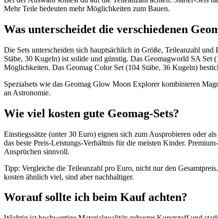
Mehr Teile bedeuten mehr Möglichkeiten zum Bauen.
Was unterscheidet die verschiedenen Geo
Die Sets unterscheiden sich hauptsächlich in Größe, Teileanzahl und
Stäbe, 30 Kugeln) ist solide und günstig. Das Geomagworld SA Set (1
Möglichkeiten. Das Geomag Color Set (104 Stäbe, 36 Kugeln) bestic
Spezialsets wie das Geomag Glow Moon Explorer kombinieren Magne
an Astronomie.
Wie viel kosten gute Geomag-Sets?
Einstiegssätze (unter 30 Euro) eignen sich zum Ausprobieren oder als
das beste Preis-Leistungs-Verhältnis für die meisten Kinder. Premium
Ansprüchen sinnvoll.
Tipp: Vergleiche die Teileanzahl pro Euro, nicht nur den Gesamtpreis
kosten ähnlich viel, sind aber nachhaltiger.
Worauf sollte ich beim Kauf achten?
Wichtig ist hochwertige Materialqualität: robuster Kunststoff und star