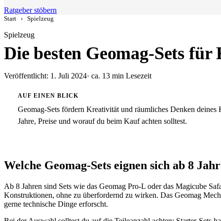
Ratgeber stöbern
Start
›
Spielzeug
Spielzeug
Die besten Geomag-Sets für 
Veröffentlicht: 1. Juli 2024
· ca. 13 min Lesezeit
AUF EINEN BLICK
Geomag-Sets fördern Kreativität und räumliches Denken deines Ki
Jahre, Preise und worauf du beim Kauf achten solltest.
Welche Geomag-Sets eignen sich ab 8 Jah
Ab 8 Jahren sind Sets wie das Geomag Pro-L oder das Magicube Safari
Konstruktionen, ohne zu überfordernd zu wirken. Das Geomag Mechan
gerne technische Dinge erforscht.
Bei der Auswahl solltest du auf die Teileanzahl achten: Starter-Sets h