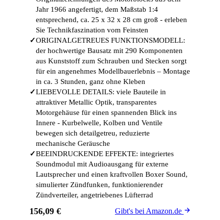
Jahr 1966 angefertigt, dem Maßstab 1:4
entsprechend, ca. 25 x 32 x 28 cm groß - erleben
Sie Technikfaszination vom Feinsten
✓
ORIGINALGETREUES FUNKTIONSMODELL:
der hochwertige Bausatz mit 290 Komponenten
aus Kunststoff zum Schrauben und Stecken sorgt
für ein angenehmes Modellbauerlebnis – Montage
in ca. 3 Stunden, ganz ohne Kleben
✓
LIEBEVOLLE DETAILS: viele Bauteile in
attraktiver Metallic Optik, transparentes
Motorgehäuse für einen spannenden Blick ins
Innere - Kurbelwelle, Kolben und Ventile
bewegen sich detailgetreu, reduzierte
mechanische Geräusche
✓
BEEINDRUCKENDE EFFEKTE: integriertes
Soundmodul mit Audioausgang für externe
Lautsprecher und einen kraftvollen Boxer Sound,
simulierter Zündfunken, funktionierender
Zündverteiler, angetriebenes Lüfterrad
156,09 €
Gibt's bei Amazon.de