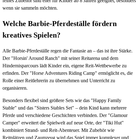
feines Zubehör sind eher für Kinder ab 8 Jahren geeignet, besonders
wenn sie sammeln möchten.
Welche Barbie-Pferdeställe fördern
kreatives Spielen?
Alle Barbie-Pferdeställe regen die Fantasie an – das ist ihre Stärke.
Der "Horsin' Around Ranch" mit seiner Reitarena und dem
Hindernisparcours lädt Kinder ein, eigene Reit-Wettbewerbe zu
erfinden. Der "Horse Adventures Riding Camp" ermöglicht es, die
Rolle einer Reitlehrerin zu übernehmen und Unterricht zu
organisieren.
Besonders flexibel sind größere Sets wie das "Happy Family
Stable" und das "Sisters Stables Set" – dein Kind kann mehrere
Pferde und verschiedene Geschichten verbinden. Der "Glamour
Camper" erweitert die Spielwelt auf neue Orte, der "Tiki Hut"
kombiniert Strand- und Reit-Abenteuer. Mit Zubehör wie
Reitplätzen und Zaumzeug wird das Spiel immer komplexer und