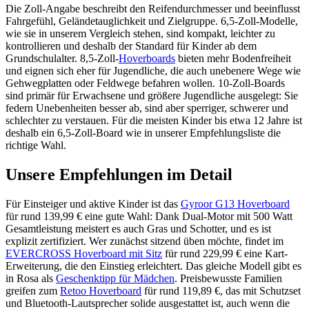
Die Zoll-Angabe beschreibt den Reifendurchmesser und beeinflusst
Fahrgefühl, Geländetauglichkeit und Zielgruppe. 6,5-Zoll-Modelle,
wie sie in unserem Vergleich stehen, sind kompakt, leichter zu
kontrollieren und deshalb der Standard für Kinder ab dem
Grundschulalter. 8,5-Zoll-
Hoverboards
bieten mehr Bodenfreiheit
und eignen sich eher für Jugendliche, die auch unebenere Wege wie
Gehwegplatten oder Feldwege befahren wollen. 10-Zoll-Boards
sind primär für Erwachsene und größere Jugendliche ausgelegt: Sie
federn Unebenheiten besser ab, sind aber sperriger, schwerer und
schlechter zu verstauen. Für die meisten Kinder bis etwa 12 Jahre ist
deshalb ein 6,5-Zoll-Board wie in unserer Empfehlungsliste die
richtige Wahl.
Unsere Empfehlungen im Detail
Für Einsteiger und aktive Kinder ist das
Gyroor G13 Hoverboard
für rund 139,99 € eine gute Wahl: Dank Dual-Motor mit 500 Watt
Gesamtleistung meistert es auch Gras und Schotter, und es ist
explizit zertifiziert. Wer zunächst sitzend üben möchte, findet im
EVERCROSS Hoverboard mit Sitz
für rund 229,99 € eine Kart-
Erweiterung, die den Einstieg erleichtert. Das gleiche Modell gibt es
in Rosa als
Geschenktipp für Mädchen
. Preisbewusste Familien
greifen zum
Retoo Hoverboard
für rund 119,89 €, das mit Schutzset
und Bluetooth-Lautsprecher solide ausgestattet ist, auch wenn die