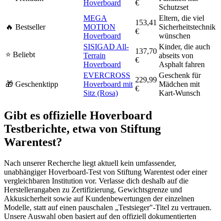
Hoverboard
€
Schutzset
MEGA
Eltern, die viel
153,41
🔥 Bestseller
MOTION
Sicherheitstechnik
€
Hoverboard
wünschen
SISIGAD All-
Kinder, die auch
137,70
⭐ Beliebt
Terrain
abseits von
€
Hoverboard
Asphalt fahren
EVERCROSS
Geschenk für
229,99
🎁 Geschenktipp
Hoverboard mit
Mädchen mit
€
Sitz (Rosa)
Kart-Wunsch
Gibt es offizielle Hoverboard
Testberichte, etwa von Stiftung
Warentest?
Nach unserer Recherche liegt aktuell kein umfassender,
unabhängiger Hoverboard-Test von Stiftung Warentest oder einer
vergleichbaren Institution vor. Verlasse dich deshalb auf die
Herstellerangaben zu Zertifizierung, Gewichtsgrenze und
Akkusicherheit sowie auf Kundenbewertungen der einzelnen
Modelle, statt auf einen pauschalen „Testsieger"-Titel zu vertrauen.
Unsere Auswahl oben basiert auf den offiziell dokumentierten