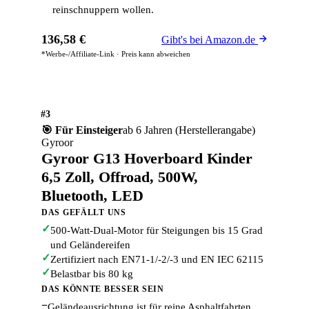
reinschnuppern wollen.
136,58 €
Gibt's bei Amazon.de
*Werbe-/Affiliate-Link · Preis kann abweichen
#3
🎯 Für Einsteiger
ab 6 Jahren (Herstellerangabe)
Gyroor
Gyroor G13 Hoverboard Kinder
6,5 Zoll, Offroad, 500W,
Bluetooth, LED
DAS GEFÄLLT UNS
✓
500-Watt-Dual-Motor für Steigungen bis 15 Grad
und Geländereifen
✓
Zertifiziert nach EN71-1/-2/-3 und EN IEC 62115
✓
Belastbar bis 80 kg
DAS KÖNNTE BESSER SEIN
−
Geländeausrichtung ist für reine Asphaltfahrten