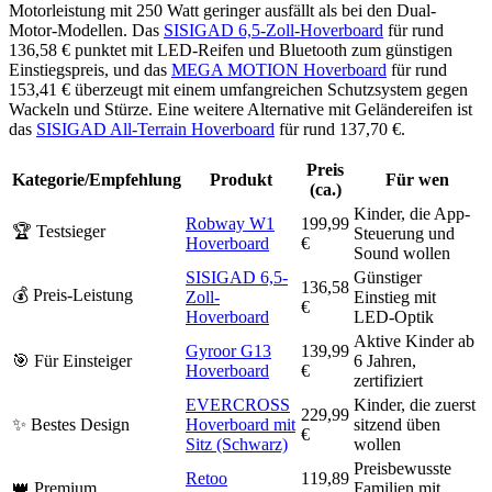
Motorleistung mit 250 Watt geringer ausfällt als bei den Dual-
Motor-Modellen. Das
SISIGAD 6,5-Zoll-Hoverboard
für rund
136,58 € punktet mit LED-Reifen und Bluetooth zum günstigen
Einstiegspreis, und das
MEGA MOTION Hoverboard
für rund
153,41 € überzeugt mit einem umfangreichen Schutzsystem gegen
Wackeln und Stürze. Eine weitere Alternative mit Geländereifen ist
das
SISIGAD All-Terrain Hoverboard
für rund 137,70 €.
Preis
Kategorie/Empfehlung
Produkt
Für wen
(ca.)
Kinder, die App-
Robway W1
199,99
🏆 Testsieger
Steuerung und
Hoverboard
€
Sound wollen
SISIGAD 6,5-
Günstiger
136,58
💰 Preis-Leistung
Zoll-
Einstieg mit
€
Hoverboard
LED-Optik
Aktive Kinder ab
Gyroor G13
139,99
🎯 Für Einsteiger
6 Jahren,
Hoverboard
€
zertifiziert
EVERCROSS
Kinder, die zuerst
229,99
✨ Bestes Design
Hoverboard mit
sitzend üben
€
Sitz (Schwarz)
wollen
Preisbewusste
Retoo
119,89
👑 Premium
Familien mit