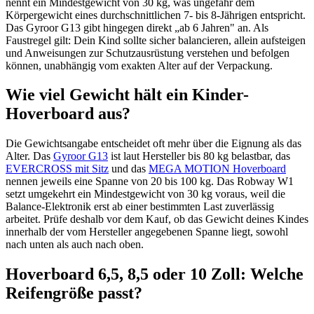
nennt ein Mindestgewicht von 30 kg, was ungefähr dem
Körpergewicht eines durchschnittlichen 7- bis 8-Jährigen entspricht.
Das Gyroor G13 gibt hingegen direkt „ab 6 Jahren" an. Als
Faustregel gilt: Dein Kind sollte sicher balancieren, allein aufsteigen
und Anweisungen zur Schutzausrüstung verstehen und befolgen
können, unabhängig vom exakten Alter auf der Verpackung.
Wie viel Gewicht hält ein Kinder-
Hoverboard aus?
Die Gewichtsangabe entscheidet oft mehr über die Eignung als das
Alter. Das
Gyroor G13
ist laut Hersteller bis 80 kg belastbar, das
EVERCROSS mit Sitz
und das
MEGA MOTION Hoverboard
nennen jeweils eine Spanne von 20 bis 100 kg. Das Robway W1
setzt umgekehrt ein Mindestgewicht von 30 kg voraus, weil die
Balance-Elektronik erst ab einer bestimmten Last zuverlässig
arbeitet. Prüfe deshalb vor dem Kauf, ob das Gewicht deines Kindes
innerhalb der vom Hersteller angegebenen Spanne liegt, sowohl
nach unten als auch nach oben.
Hoverboard 6,5, 8,5 oder 10 Zoll: Welche
Reifengröße passt?