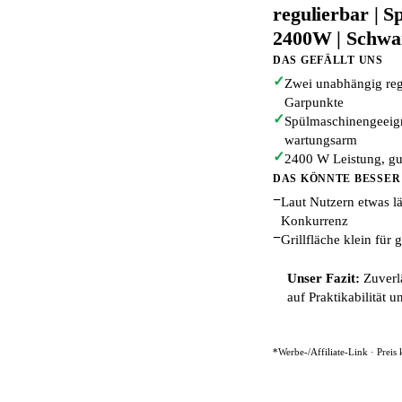
regulierbar | S
2400W | Schwar
DAS GEFÄLLT UNS
✓
Zwei unabhängig regu
Garpunkte
✓
Spülmaschinengeeigne
wartungsarm
✓
2400 W Leistung, gut
DAS KÖNNTE BESSER
−
Laut Nutzern etwas l
Konkurrenz
−
Grillfläche klein für
Unser Fazit:
Zuverlä
auf Praktikabilität u
*Werbe-/Affiliate-Link · Preis