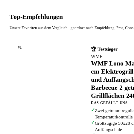
Top-Empfehlungen
Unsere Favoriten aus dem Vergleich - geordnet nach Empfehlung. Pros, Cons 
#1
🏆 Testsieger
WMF
WMF Lono Maste
cm Elektrogrill
und Auffangscha
Barbecue 2 get
Grillflächen 24
DAS GEFÄLLT UNS
✓
Zwei getrennt regulie
Temperaturkontrolle
✓
Großzügige 50x28 cm
Auffangschale