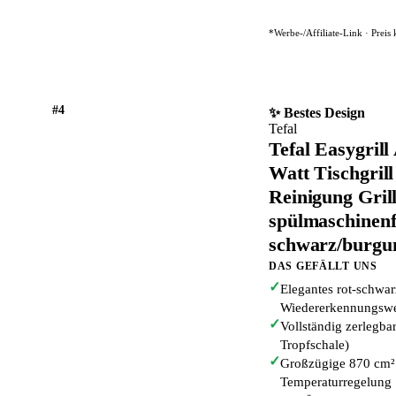
*Werbe-/Affiliate-Link · Preis
#4
✨ Bestes Design
Tefal
Tefal Easygrill
Watt Tischgrill
Reinigung Gril
spülmaschinenfe
schwarz/burgu
DAS GEFÄLLT UNS
✓
Elegantes rot-schwa
Wiedererkennungswe
✓
Vollständig zerlegba
Tropfschale)
✓
Großzügige 870 cm² 
Temperaturregelung