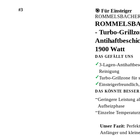
#3
🎯 Für Einsteiger
ROMMELSBACHE
ROMMELSBACH
- Turbo-Grillz
Antihaftbeschic
1900 Watt
DAS GEFÄLLT UNS
✓
3-Lagen-Antihaftbesc
Reinigung
✓
Turbo-Grillzone für 
✓
Einsteigerfreundlic
DAS KÖNNTE BESSER
−
Geringere Leistung a
Aufheizphase
−
Einzelne Temperaturzo
Unser Fazit:
Perfekt
Anfänger und kleine