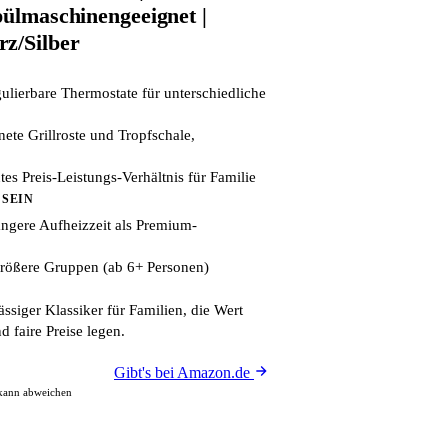
pülmaschinengeeignet |
z/Silber
lierbare Thermostate für unterschiedliche
te Grillroste und Tropfschale,
es Preis-Leistungs-Verhältnis für Familie
 SEIN
ängere Aufheizzeit als Premium-
 größere Gruppen (ab 6+ Personen)
ssiger Klassiker für Familien, die Wert
nd faire Preise legen.
Gibt's bei Amazon.de
 kann abweichen