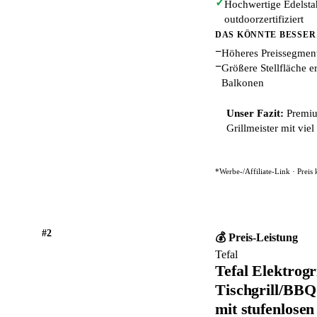
✓
Hochwertige Edelsta
outdoorzertifiziert
DAS KÖNNTE BESSER
−
Höheres Preissegment
−
Größere Stellfläche er
Balkonen
Unser Fazit:
Premiu
Grillmeister mit vie
*Werbe-/Affiliate-Link · Preis
#2
💰 Preis-Leistung
Tefal
Tefal Elektrogr
Tischgrill/BBQ 
mit stufenlosen