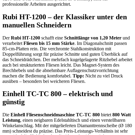
professionelle Arbeiten ausgerichtet.
Rubi HT-1200 – der Klassiker unter den
manuellen Schneidern
Der
Rubi HT-1200
schafft eine
Schnittlänge von 1,20 Meter
und
verarbeitet
Fliesen bis 15 mm Stärke
. Im Diagonalschnitt passen
85-cm-Platten rein. Die verchromte Stahlkonstruktion mit
Doppelführung sorgt für präzise Schnitte und guten Überblick auf
das Schneidrädchen. Der mehrfach kugelgelagerte Ritzhebel arbeitet
auch bei strukturierten Fliesen leicht. Das Magnet-System des
Brechhebels und die abnehmbare Auflagenschutzvorrichtung
machen die Bedienung komfortabel.
Tipp:
Nicht zu viel Druck
ausüben – besonders bei weicheren Fliesen.
Einhell TC-TC 800 – elektrisch und
günstig
Die
Einhell Fliesenschneidmaschine TC-TC 800
bietet
800 Watt
Leistung
, einen neigbaren Edelstahltisch und einen verstellbaren
Winkelanschlag. Mit der mitgelieferten Diamanttrennscheibe (Ø 180
mm) schneidest du präzise. Das Preis-Leistungs-Verhältnis ist sehr