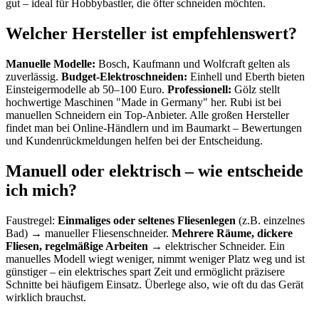
gut – ideal für Hobbybastler, die öfter schneiden möchten.
Welcher Hersteller ist empfehlenswert?
Manuelle Modelle:
Bosch, Kaufmann und Wolfcraft gelten als
zuverlässig.
Budget-Elektroschneiden:
Einhell und Eberth bieten
Einsteigermodelle ab 50–100 Euro.
Professionell:
Gölz stellt
hochwertige Maschinen "Made in Germany" her. Rubi ist bei
manuellen Schneidern ein Top-Anbieter. Alle großen Hersteller
findet man bei Online-Händlern und im Baumarkt – Bewertungen
und Kundenrückmeldungen helfen bei der Entscheidung.
Manuell oder elektrisch – wie entscheide
ich mich?
Faustregel:
Einmaliges oder seltenes Fliesenlegen
(z.B. einzelnes
Bad) → manueller Fliesenschneider.
Mehrere Räume, dickere
Fliesen, regelmäßige Arbeiten
→ elektrischer Schneider. Ein
manuelles Modell wiegt weniger, nimmt weniger Platz weg und ist
günstiger – ein elektrisches spart Zeit und ermöglicht präzisere
Schnitte bei häufigem Einsatz. Überlege also, wie oft du das Gerät
wirklich brauchst.