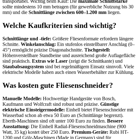
transportabel. Wichtig beim Kauf: Die
maximale Schnittstärke
sollte mindestens 10 mm betragen (für gewerbliche Nutzung bis 30
mm) und die
Schnittlänge zwischen 600–1.200 mm
liegen.
Welche Kaufkriterien sind wichtig?
Schnittlänge und -tiefe:
Größere Fliesenformate erfordern längere
Schnitte.
Winkelanschlag:
Ein stufenlos einstellbarer Anschlag (0–
45°) ermöglicht präzise Diagonalschnitte.
Tischgestell:
Höhenverstellbare Standbeine und ausreichend große Auflagefläche
sind praktisch.
Extras wie Laser
(zeigt die Schnittkante) und
Staubabsaugsystem
sind bei regelmäßigem Einsatz sinnvoll. Viele
elektrische Modelle haben auch einen Wasserbehälter zur Kühlung.
Was kosten gute Fliesenschneider?
Manuelle Modelle:
Hochwertige Handgeräte von Bosch,
Kaufmann und Wolfcraft sind robust und präzise.
Günstige
elektrische Einsteigermodelle:
Einhell bietet Fliesenschneider mit
Wasserbad schon ab etwa 50 Euro an (Schnittlänge begrenzt).
Eberth-Maschinen sind oft unter 100 Euro zu finden.
Bessere
Ausstattung:
Die Einhell Radial-Fliesenschneidmaschine (900
Watt, 35 kg) kostet über 250 Euro.
Premium-Geräte:
Rubi HT-
1200 und Gölz-Maschinen (Made in Germany) sind für